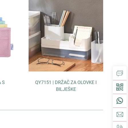
A S
QY7151 | DRŽAČ ZA OLOVKE I
AF
BILJEŠKE