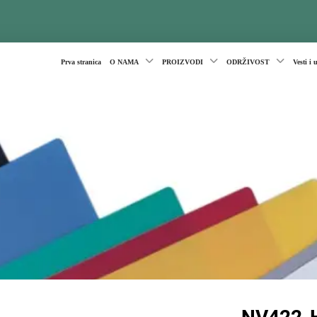
Prva stranica
O NAMA
PROIZVODI
ODRŽIVOST
Vesti i 