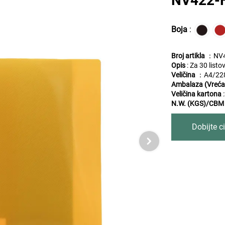
NV422-HE
Boja
:
Broj artikla
：NV4
Opis
:
Za 30 listo
Veličina
：A4/22
Ambalaza (Vreća
Veličina kartona
N.W. (KGS)/CBM
Dobijte ci