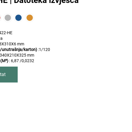
 | Datoteka izvješća
22-HE
va
8X310X6 mm
/unutrašnja/karton)
:1
/120
:340X210X325 mm
 (M³)
: 6,87 /0,0232
tat