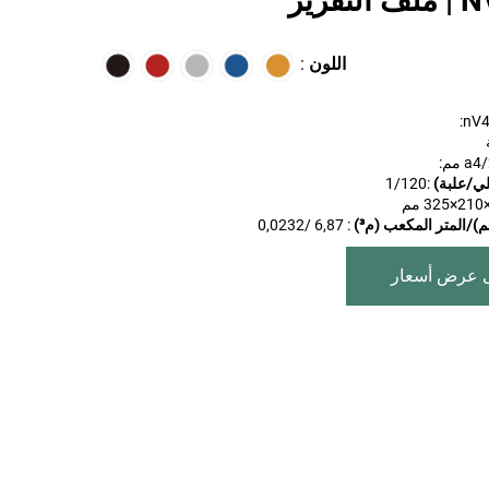
قرير
اللون
:
nV4
 مم:
لي/علبة)
:1
/120
)/المتر المكعب (م³)
: 6,87 /0,0232
 عرض أسعار