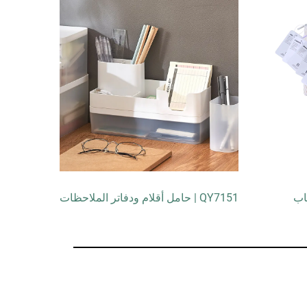
QY7151 | حامل أقلام ودفاتر الملاحظات