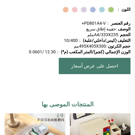
اللون
：
رقم العنصر
：PD801A4-V+
الوصف
:حقيبة إغلاق سريع
الحجم
:A4/333X235ملم
التغليف (كيس/داخلي/علبة)
：10/400
حجم الكرتون
:495X405X300مم
الوزن الإجمالي (كجم)/المتر المكعب (م³)
：12.30 /0.0601
احصل على عرض أسعار
المنتجات الموصى بها