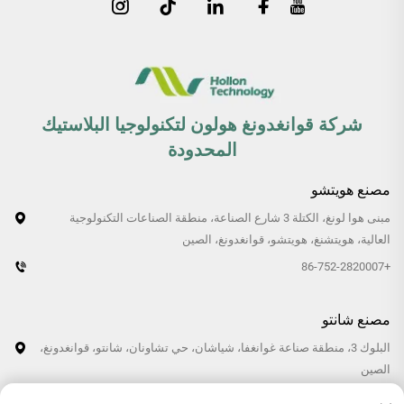
شركة قوانغدونغ هولون لتكنولوجيا البلاستيك
المحدودة
مصنع هويتشو
مبنى هوا لونغ، الكتلة 3 شارع الصناعة، منطقة الصناعات التكنولوجية
العالية، هويتشنغ، هويتشو، قوانغدونغ، الصين
+86-752-2820007
مصنع شانتو
البلوك 3، منطقة صناعة غوانغفا، شياشان، حي تشاونان، شانتو، قوانغدونغ،
الصين
+86-0754-87766007/87769007