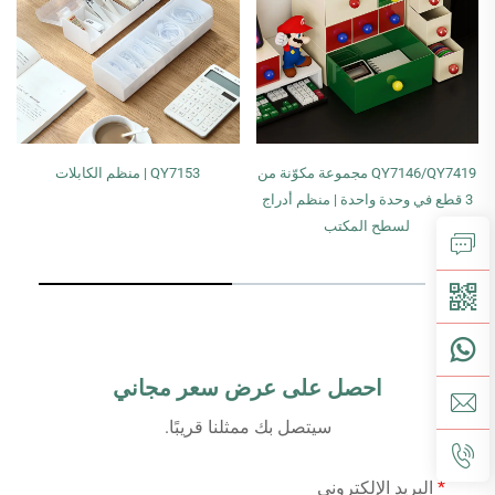
QY7146/QY7419 مجموعة مكوّنة من
QY7153 | منظم الكابلات
3 قطع في وحدة واحدة | منظم أدراج
لسطح المكتب
احصل على عرض سعر مجاني
سيتصل بك ممثلنا قريبًا.
البريد الإلكتروني