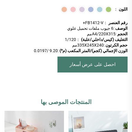
اللون
：
رقم العنصر
：FB1412-V+
الوصف
:6 جيوب ملفات تحميل علوي
الحجم
:A4/220X315مم
التغليف (كيس/داخلي/علبة)
：1/120
حجم الكرتون
:335X245X240مم
الوزن الإجمالي (كجم)/المتر المكعب (م³)
:9.20 /0.0197
احصل على عرض أسعار
المنتجات الموصى بها