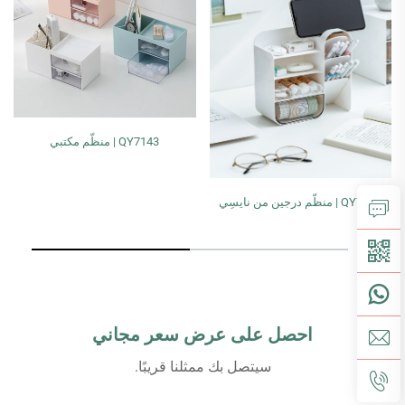
QY7143 | منظّم مكتبي
QY7144 | حامل الأقلام/فرش المكياج
احصل على عرض سعر مجاني
سيتصل بك ممثلنا قريبًا.