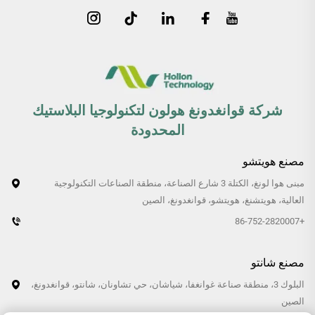
شركة قوانغدونغ هولون لتكنولوجيا البلاستيك
المحدودة
مصنع هويتشو
مبنى هوا لونغ، الكتلة 3 شارع الصناعة، منطقة الصناعات التكنولوجية
العالية، هويتشنغ، هويتشو، قوانغدونغ، الصين
+86-752-2820007
مصنع شانتو
البلوك 3، منطقة صناعة غوانغفا، شياشان، حي تشاونان، شانتو، قوانغدونغ،
الصين