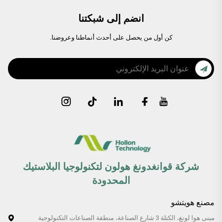
انضم إلى شبكتنا
كن أول من يحصل على أحدث أنماطنا وعروضنا.
شركة قوانغدونغ هولون لتكنولوجيا البلاستيك
المحدودة
مصنع هويتشو
مبنى هوا لونغ، الكتلة 3 شارع الصناعة، منطقة الصناعات التكنولوجية