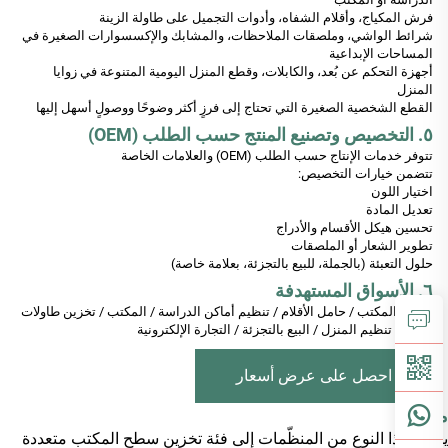
فرش المكياج، وأقلام الشفاه، وأدوات التجميل على طاولة الزينة
شرائط الواشي، وملصقات الملاحظات، والمشابك والإكسسوارات الصغيرة في
المساحات الإبداعية
أجهزة التحكم عن بُعد، والكابلات، وقطع المنزل اليومية المتنوعة في زوايا
المنزل
القطع الشخصية الصغيرة التي تحتاج إلى فرزٍ أكثر وضوحًا ووصولٍ أسهل إليها
٥. التخصيص وتصنيع المنتج حسب الطلب (OEM)
تتوفر خدمات الإنتاج حسب الطلب (OEM) والعلامات الخاصة
تتضمن خيارات التخصيص:
اختيار اللون
تعديل المادة
تحسين هيكل الأقسام والأدراج
تطوير الشعار أو الملصقات
حلول التعبئة (بالجملة، للبيع بالتجزئة، بعلامة خاصة)
٦. الأسواق المستهدفة
تخزين المكتب / حامل الأقلام / تنظيم أماكن الدراسة / المكتب / تخزين طاولات
الزينة / تنظيم المنزل / البيع بالتجزئة / التجارة الإلكترونية
احصل على عرض أسعار
مقدمة
ينتمي هذا النوع من المنظّمات إلى فئة تخزين سطح المكتب متعددة