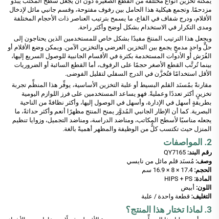
يمكنه تخزين أنواع مختلفة من القطع الصغيرة دون أن يجعل سطح المكتب يبدو
مزدحمًا. وتجمع هيكلية هذا الحامل بين رفوف مفتوحة، وقسم جانبي مائل لإدخال
الأقلام، ودرج شفاف في القاع، ما يسمح بترتيب العناصر ذات الأحجام المختلفة
ومدى التكرار في الاستخدام بشكل أوضح وأكثر راحة.
ويجعل هذا الترتيب المنتجَ مفيدًا بشكل خاص للمستخدمين الذين يحتاجون إلى
حلٍّ واحدٍ مدمجٍ يجمع بين التخزين العرضي والتخزين الآمن. ويمكن وضع الأقلام أو
الفُرَش أو الأدوات المستخدمة بكثرة في الأقسام الجانبية للوصول السريع إليها،
بينما تُرتَّب القطع الأصغر حجمًا على الرفوف، أما القطع السائبة أو الضروريات
الأقل استخدامًا فتُخزَّن في الدرج السفلي لتقليل الفوضى.
مقارنةً بمُسنَد القلم البسيط أو علبة التخزين الأساسية، يوفِّر هذا المنظِّم تجربة
تخزينٍ أكثر تعددًا وعمليةً. فهو يساعد المستخدمين على فرز اللوازم اليومية
بطريقةٍ أسهل في الإدارة، وأسهل في الوصول إليها، وأكثر نظافةً من الناحية
البصرية. كما أن الإطار الجانبي المُدوَّر يمنح المنتج مظهرًا أنعم وأكثر حداثةً، ما
يجعله مناسبًا لأسطح المكاتب، ومناضد الدراسة، ومناضد التجميل، وزوايا تنظيم
المنزل حيث تكتسب كلٌّ من الوظيفة والمظهر أهميةً بالغة.
2. المواصفات
رقم البند:
QY7165
وصف:
مُسنَد قلم مائل من نايسي
الحجم:
17.4 × 8 × 16.9 سم
المادة:
HIPS + PS
اللون:
أبيض
التغليف:
قطعة واحدة / علبة
3. لماذا تختار هذا المنتج؟