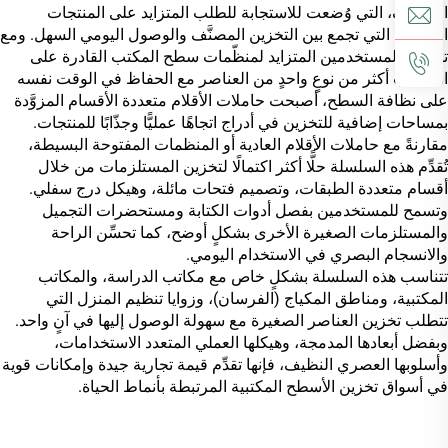
الوظائف، التي وُضعت للاستجابة للطلب المتزايد على المنتجات
المدمجة التي تجمع بين التخزين المصنَّف والوصول اليومي السهل. ومع
تفضيل المستخدمين المتزايد لمنظّمات سطح المكتب القادرة على
استيعاب أكثر من نوعٍ واحدٍ من العناصر مع الحفاظ في الوقت نفسه
على نظافة السطح، أصبحت حاملات الأقلام متعددة الأقسام المزوَّدة
بمساحات إضافية للتخزين في أدراج اتجاهًا عمليًّا وجذّابًا للمنتجات.
مقارنةً مع حاملات الأقلام العادية أو المنظمات المفتوحة البسيطة،
تُقدِّم هذه السلسلة حلًّا أكثر اكتمالًا لتخزين المستلزمات من خلال
أقسام متعددة الطبقات، وتصميم فتحات مائلة، وهيكل درج سفلي.
وتسمح للمستخدمين بفصل أدوات الكتابة ومستحضرات التجميل
والمستلزمات الصغيرة الأخرى بشكلٍ أوضح، كما تحسِّن الراحة
والانسجام البصري في الاستخدام اليومي.
تتناسب هذه السلسلة بشكلٍ خاص مع مكاتب الدراسة، والمكاتب
المكتبية، ومناطق المكياج (الفرسان)، وزوايا تنظيم المنزل التي
تتطلب تخزين العناصر الصغيرة مع سهولة الوصول إليها في آنٍ واحد.
وبفضل أبعادها المدمجة، وهيكلها العملي المتعدد الاستخدامات،
وأسلوبها العصري النظيف، فإنها تقدِّم قيمة تجارية جيدة وإمكانات قوية
في أسواق تخزين الأسطح المكتبية المرتبطة بأنماط الحياة.