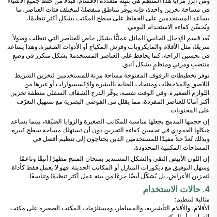
ومن أبرز مزايا هذا المنظِّم هي بنيته متعددة الأقسام. فبدلًا من خلط جميع الأشياء
في مساحة تخزين واحدة، فإنه يوفِّر مناطق منفصلةً لمختلف فئات العناصر، ما
يساعد المستخدمين على الحفاظ على سطح المكتب بشكلٍ أكثر تنظيمًا،
ويُحسِّن كفاءة الاستخدام اليومي.
يُعد قسم الإدخال الجانبي المائل عمليًّا بشكل خاص للعناصر التي تتطلب وصولاً
سريعًا، مثل الأقلام والمايكروبات وفرش المكياج أو الأدوات الصغيرة. وهذا يساعد
في تحسين الراحة، كما يحافظ على العناصر المستخدمة بشكل متكرر في وضعٍ
منتصبٍ ومرئيٍ ومنظمٍ بشكل أنيق.
توفر تخطيطات الرفوف المفتوحة مساحة مرنة للمستخدمين لتخزين الشريط
اللاصق والملاحظات ومنتجات العناية بالبشرة والإكسسوارات أو غيرها من
اللوازم الصغيرة. وفي الوقت نفسه، يوفّر الدرج الشفاف السفلي منطقة تخزين
أكثر أمانًا للعناصر المفردة، مما يقلل من الفوضى البصرية مع تسهيل التعرّف
على المحتويات.
إن حجمها المدمج يجعلها مناسبة للمكاتب الصغيرة والزوايا الضيّقة، بينما يساعد
هيكلها العمودي في تحسين كفاءة التخزين دون أن تستهلك مساحة سطح كبيرة.
وبذلك تُعدّ حلاً مفيدًا للمستخدمين الذين يحتاجون إلى تنظيم أفضل في
المساحات المكتبية المحدودة.
إن اللون الأبيض النقي والشكل المستدير يمنحان المنتج مظهرًا أنيقًا وناعمًا
وسهل التوفيق مع ديكورات المنازل أو المكاتب الحديثة. فهو لا يعمل فقط كأداة
لتخزين الأغراض، بل يُشكّل أيضًا جزءًا من بيئة عمل أكثر تنظيمًا وتناسقًا.
4. حالات الاستخدام
مثالية لتنظيم:
الأقلام، والأقلام التأشيرية، والمساطر، ومستلزمات المكتب الصغيرة على مكتب
الدراسة أو المكتب