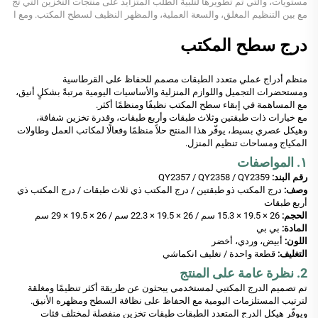
مستويات، والتي تم تطويرها لتلبية الطلب المتزايد على منتجات التخزين التي تج
مع بين التنظيم المغلق، والسعة العملية، والمظهر النظيف لسطح المكتب. ومع ا
زدياد استخدام المستخدمين...
درج سطح المكتب
منظم أدراج عملي متعدد الطبقات مصمم للحفاظ على القرطاسية
ومستحضرات التجميل واللوازم المنزلية والأساسيات اليومية مرتبةً بشكلٍ أنيق،
مع المساهمة في إبقاء سطح المكتب نظيفًا ومنظمًا أكثر.
مع خيارات ذات طبقتين وثلاث طبقات وأربع طبقات، وقدرة تخزين شفافة،
وهيكل عصري بسيط، يوفّر هذا المنتج حلاً منظمًا وفعالًا لمكاتب العمل وطاولات
المكياج ومساحات تنظيم المنزل.
١. المواصفات
رقم البند:
QY2357 / QY2358 / QY2359
وصف:
درج المكتب ذو طبقتين / درج المكتب ذي ثلاث طبقات / درج المكتب ذي
أربع طبقات
الحجم:
26 × 19.5 × 15.3 سم / 26 × 19.5 × 22.3 سم / 26 × 19.5 × 29 سم
المادة:
بي بي
اللون:
أبيض، وردي، أخضر
التغليف:
قطعة واحدة / تغليف انكماشي
2. نظرة عامة على المنتج
تم تصميم الدرج المكتبي لمستخدمي يبحثون عن طريقة أكثر تنظيمًا ومغلقة
لترتيب المستلزمات اليومية مع الحفاظ على نظافة السطح ومظهره الأنيق.
ويوفّر هيكل الدرج المتعدد الطبقات طبقات تخزين منفصلة لمختلف فئات