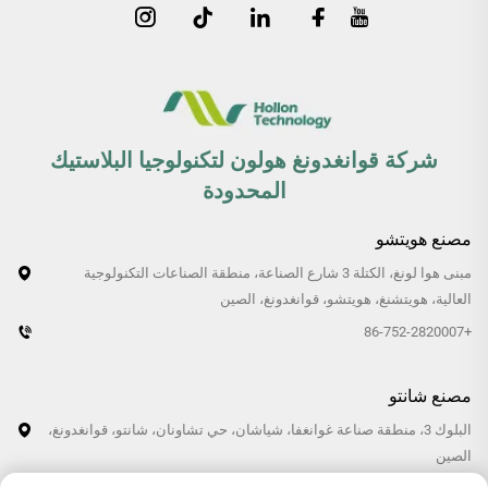
شركة قوانغدونغ هولون لتكنولوجيا البلاستيك
المحدودة
مصنع هويتشو
مبنى هوا لونغ، الكتلة 3 شارع الصناعة، منطقة الصناعات التكنولوجية
العالية، هويتشنغ، هويتشو، قوانغدونغ، الصين
+86-752-2820007
مصنع شانتو
البلوك 3، منطقة صناعة غوانغفا، شياشان، حي تشاونان، شانتو، قوانغدونغ،
الصين