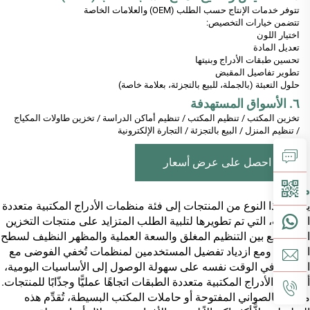
تتوفر خدمات الإنتاج حسب الطلب (OEM) والعلامات الخاصة
تتضمن خيارات التخصيص:
اختيار اللون
تعديل المادة
تحسين طبقات الأدراج وبنيتها
تطوير تفاصيل المقبض
حلول التعبئة (بالجملة، للبيع بالتجزئة، بعلامة خاصة)
٦. الأسواق المستهدفة
تخزين المكتب / تنظيم المكتب / تنظيم أماكن الدراسة / تخزين طاولات المكياج
/ تنظيم المنزل / البيع بالتجزئة / التجارة الإلكترونية
احصل على عرض أسعار
مقدمة
ينتمي هذا النوع من المنتجات إلى فئة منظمات الأدراج المكتبية متعددة
الطبقات، التي تم تطويرها لتلبية الطلب المتزايد على منتجات التخزين
التي تجمع بين التنظيم المغلق والسعة العملية والمظهر النظيف لسطح
المكتب. ومع ازدياد تفضيل المستخدمين لمنظمات تُخفي الفوضى مع
الحفاظ في الوقت نفسه على سهولة الوصول إلى الأساسيات اليومية،
أصبحت الأدراج المكتبية متعددة الطبقات اتجاهًا عمليًّا وجذّابًا للمنتجات.
مقارنةً بالصواني المفتوحة أو حاملات المكتب البسيطة، تُقدِّم هذه