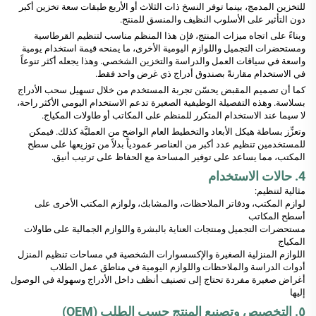
للتخزين المدمج، بينما توفر النسخ ذات الثلاث أو الأربع طبقات سعة تخزين أكبر
دون التأثير على الأسلوب النظيف والمنسق للمنتج.
وبناءً على اتجاه ميزات المنتج، فإن هذا المنظم مناسب لتنظيم القرطاسية
ومستحضرات التجميل واللوازم اليومية الأخرى، ما يمنحه قيمة استخدام يومية
واسعة في سياقات العمل والدراسة والتخزين الشخصي. وهذا يجعله أكثر تنوعاً
في الاستخدام مقارنةً بصندوق أدراج ذي غرض واحد فقط.
كما أن تصميم المقبض يحسّن تجربة المستخدم من خلال تسهيل سحب الأدراج
بسلاسة. وهذه التفصيلة الوظيفية الصغيرة تدعم الاستخدام اليومي الأكثر راحة،
لا سيما عند الاستخدام المتكرر للمنظم على المكاتب أو طاولات المكياج.
وتعزِّز بساطة هيكل الأبعاد والتخطيط العام الواضح من العمليَّة كذلك. فيمكن
للمستخدمين تنظيم عدد أكبر من العناصر عمودياً بدلاً من توزيعها على سطح
المكتب، مما يساعد على توفير المساحة مع الحفاظ على ترتيب أنيق.
4. حالات الاستخدام
مثالية لتنظيم:
لوازم المكتب، ودفاتر الملاحظات، والمشابك، ولوازم المكتب الأخرى على
أسطح المكاتب
مستحضرات التجميل ومنتجات العناية بالبشرة واللوازم الجمالية على طاولات
المكياج
اللوازم المنزلية الصغيرة والإكسسوارات الشخصية في مساحات تنظيم المنزل
أدوات الدراسة والملاحظات واللوازم اليومية في مناطق عمل الطلاب
أغراض صغيرة مفردة تحتاج إلى تصنيف أنظف داخل الأدراج وسهولة في الوصول
إليها
٥. التخصيص وتصنيع المنتج حسب الطلب (OEM)