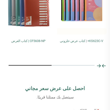
KS623C-V+ | كتاب عرض حلزوني
CF5608-NP | كتاب العرض
احصل على عرض سعر مجاني
سيتصل بك ممثلنا قريبًا.