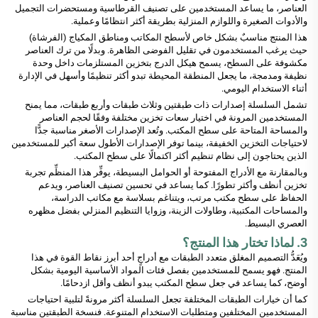
العناصر، ما يساعد المستخدمين على تصنيف القرطاسية ومستحضرات التجميل
والأدوات الصغيرة واللوازم المنزلية بطريقة أكثر انتظامًا وعملية.
هذا المنتج مناسبٌ بشكل خاص لأسطح المكاتب ومناطق المكياج (الفرشاة)
حيث يرغب المستخدمون في تقليل الفوضى الظاهرة. وبدلًا من ترك العناصر
مكشوفة على السطح، يسمح هيكل الدرج بتخزين المستلزمات داخل وحدة
نظيفة ومدمجة، ما يجعل المنطقة المحيطة تبدو أكثر تنظيمًا وأسهل في الإدارة
أثناء الاستخدام اليومي.
تشمل السلسلة إصدارات ذات طبقتين وثلاث طبقات وأربع طبقات، مما يمنح
المستخدمين المرونة في اختيار سعات تخزين مختلفة وفقًا لحجم العناصر
والمساحة المتاحة على سطح المكتب. وتُعد الإصدارات الأصغر مناسبة جدًّا
لاحتياجات التخزين الخفيفة، بينما توفر الإصدارات الأطول سعة أكبر للمستخدمين
الذين يحتاجون إلى نظام تنظيم أكثر اكتمالًا على سطح المكتب.
وبالمقارنة مع الأدراج المفتوحة أو الحوامل البسيطة، يوفِّر هذا المنظِّم تجربة
تخزين أنظف وأكثر تطورًا. كما يساعد في تحسين تصنيف العناصر، ويدعم
الحفاظ على سطح مكتب مرتب، ويتناغم بسلاسة مع مكاتب الدراسة،
والمساحات المكتبية، وطاولات الزينة، وزوايا التنظيم المنزلي بفضل مظهره
العصري البسيط.
3. لماذا تختار هذا المنتج؟
ويُعَدُّ التصميم المغلق متعدد الطبقات مع أدراجٍ أحد أبرز نقاط القوة في هذا
المنتج. فهو يسمح للمستخدمين بفصل فئات المواد الأساسية اليومية بشكل
أوضح، كما يساعد في جعل سطح المكتب يبدو أنظف وأقل ازدحامًا.
كما أن خيارات الطبقات المختلفة تجعل السلسلة أكثر مرونةً لتلبية احتياجات
المستخدمين المختلفين ومتطلبات الاستخدام المتنوعة. فنسخة الطبقتين مناسبة