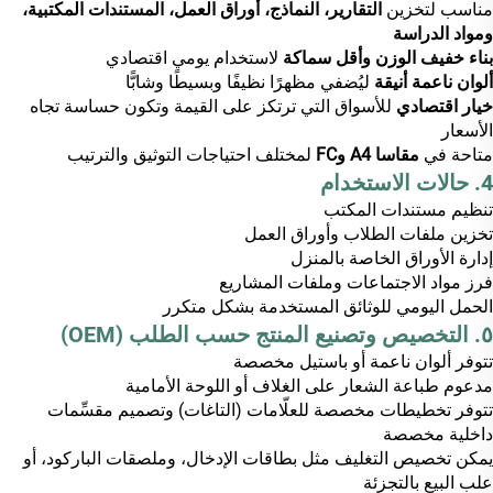
مناسب لتخزين
التقارير، النماذج، أوراق العمل، المستندات المكتبية،
ومواد الدراسة
بناء خفيف الوزن وأقل سماكة
لاستخدام يومي اقتصادي
ألوان ناعمة أنيقة
ليُضفي مظهرًا نظيفًا وبسيطًا وشابًّا
خيار اقتصادي
للأسواق التي ترتكز على القيمة وتكون حساسة تجاه
الأسعار
متاحة في
مقاسا A4 وFC
لمختلف احتياجات التوثيق والترتيب
4. حالات الاستخدام
تنظيم مستندات المكتب
تخزين ملفات الطلاب وأوراق العمل
إدارة الأوراق الخاصة بالمنزل
فرز مواد الاجتماعات وملفات المشاريع
الحمل اليومي للوثائق المستخدمة بشكل متكرر
٥. التخصيص وتصنيع المنتج حسب الطلب (OEM)
تتوفر ألوان ناعمة أو باستيل مخصصة
مدعوم طباعة الشعار على الغلاف أو اللوحة الأمامية
تتوفر تخطيطات مخصصة للعلّامات (التاغات) وتصميم مقسِّمات
داخلية مخصصة
يمكن تخصيص التغليف مثل بطاقات الإدخال، وملصقات الباركود، أو
علب البيع بالتجزئة