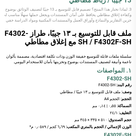
13 جيبًا / رباط مطاطي
3. لماذا تختار هذا المنتج؟ تصميم قابل للتوسيع بـ 13 جيبًا لتصنيف الوثائق بوضوح
وكفاءة إغلاق مطاطي يحافظ على أمان المستندات ويجعل حملها سهلًا مناسب لت
خزين التقارير والنماذج وأوراق العمل والمستندات المكتبية ومواد الدراسة خفي
ف الوزن...
ملف قابل للتوسيع بـ ١٣ جيبًا، طراز F4302-
SH / F4302F-SH مع إغلاق مطاطي
سلسلة ملفات قابلة للتوسيع خفيفة الوزن وذات تكلفة اقتصادية، مصممة بألوان
ناعمة وأنيقة لتصنيف المستندات بوضوح وتخزينها بأمان للاستخدام اليومي.
١. المواصفات
F4302-SH
رقم البند:
F4302-SH
وصف:
ملف قابل للتوسيع بـ ١٣ جيبًا / مطاطي
الحجم:
الحجم A4
السماكة:
٠٫٥٥ | ٠٫١٤ مم
التغليف:
١‏/٢٤
حجم الصندوق:
٥١٠ × ٣٣٥ × ٣٤٥ مم
الوزن الإجمالي / الحجم بالمتري المكعب:
٦٫٦٩ كجم / ٠٫٠٥٨٩ م³
F4302F-SH