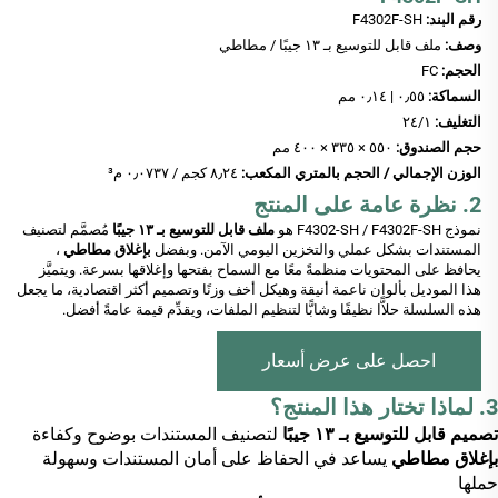
رقم البند:
F4302F-SH
وصف:
ملف قابل للتوسيع بـ ١٣ جيبًا / مطاطي
الحجم:
FC
السماكة:
٠٫٥٥ | ٠٫١٤ مم
التغليف:
١‏/٢٤
حجم الصندوق:
٥٥٠ × ٣٣٥ × ٤٠٠ مم
الوزن الإجمالي / الحجم بالمتري المكعب:
٨٫٢٤ كجم / ٠٫٠٧٣٧ م³
2. نظرة عامة على المنتج
نموذج F4302-SH / F4302F-SH هو
ملف قابل للتوسيع بـ ١٣ جيبًا
مُصمَّم لتصنيف
المستندات بشكل عملي والتخزين اليومي الآمن. وبفضل
بإغلاق مطاطي
،
يحافظ على المحتويات منظمةً معًا مع السماح بفتحها وإغلاقها بسرعة. ويتميَّز
هذا الموديل بألوان ناعمة أنيقة وهيكل أخف وزنًا وتصميم أكثر اقتصادية، ما يجعل
هذه السلسلة حلاًّا نظيفًا وشابًّا لتنظيم الملفات، ويقدِّم قيمة عامةً أفضل.
احصل على عرض أسعار
3. لماذا تختار هذا المنتج؟
تصميم قابل للتوسيع بـ ١٣ جيبًا
لتصنيف المستندات بوضوح وكفاءة
بإغلاق مطاطي
يساعد في الحفاظ على أمان المستندات وسهولة
حملها