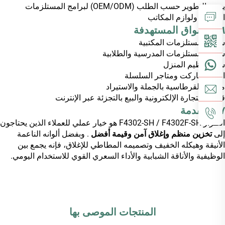
يدعم التطوير حسب الطلب (OEM/ODM) لبرامج المستلزمات
المكتبية ولوازم المكاتب
٦. الأسواق المستهدفة
سوق المستلزمات المكتبية
سوق المستلزمات المدرسية والطلابية
سوق تنظيم المنزل
السوبرماركت ومتاجر السلسلة
موزِّعو القرطاسية بالجملة والاستيراد
قنوات التجارة الإلكترونية والبيع بالتجزئة عبر الإنترنت
٧. المقدمة
الطراز F4302-SH / F4302F-SH هو خيار عملي للعملاء الذين يحتاجون
إلى
تخزين منظم وإغلاق آمن وقيمة أفضل
. وبفضل ألوانه الناعمة
الأنيقة وهيكله الخفيف وتصميمه المطاطي للإغلاق، فإنه يجمع بين
الوظيفية والأناقة الشبابية والأداء السعري القوي للاستخدام اليومي.
المنتجات الموصى بها