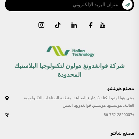
شركة قوانغدونغ هولون لتكنولوجيا البلاستيك
المحدودة
مصنع هويتشو
مبنى هوا لونغ، الكتلة 3 شارع الصناعة، منطقة الصناعات التكنولوجية
العالية، هويتشنغ، هويتشو، قوانغدونغ، الصين
+86-752-2820007
مصنع شانتو