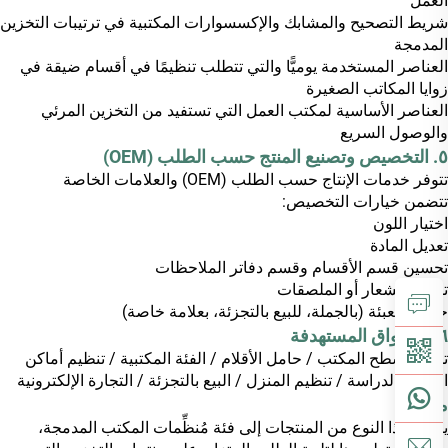
العمل
شريط التصحيح والمشابك والإكسسوارات المكتبية في ترتيبات التخزين
المدمجة
العناصر المستخدمة يوميًّا والتي تتطلب تنظيمًا في أقسام ضيقة في
زوايا المكاتب الصغيرة
العناصر الأساسية لمكتب العمل التي تستفيد من التخزين المرئي
والوصول السريع
٥. التخصيص وتصنيع المنتج حسب الطلب (OEM)
تتوفر خدمات الإنتاج حسب الطلب (OEM) والعلامات الخاصة
تتضمن خيارات التخصيص:
اختيار اللون
تعديل المادة
تحسين قسم الأقسام وقسم دفاتر الملاحظات
تطوير الشعار أو الملصقات
حلول التعبئة (بالجملة، للبيع بالتجزئة، بعلامة خاصة)
٦. الأسواق المستهدفة
تخزين سطح المكتب / حامل الأقلام / الفئة المكتبية / تنظيم أماكن
العمل والدراسة / تنظيم المنزل / البيع بالتجزئة / التجارة الإلكترونية
مقدمة
ينتمي هذا النوع من المنتجات إلى فئة مُنظِّمات المكتب المدمجة،