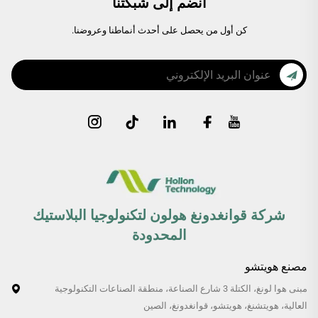
انضم إلى شبكتنا
كن أول من يحصل على أحدث أنماطنا وعروضنا.
شركة قوانغدونغ هولون لتكنولوجيا البلاستيك
المحدودة
مصنع هويتشو
مبنى هوا لونغ، الكتلة 3 شارع الصناعة، منطقة الصناعات التكنولوجية
العالية، هويتشنغ، هويتشو، قوانغدونغ، الصين