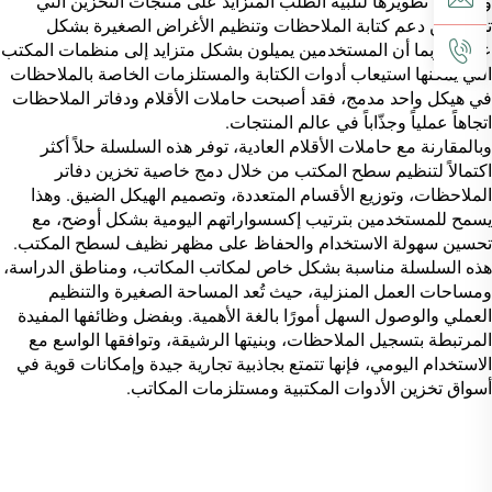
والتي تم تطويرها لتلبية الطلب المتزايد على منتجات التخزين التي
تجمع بين دعم كتابة الملاحظات وتنظيم الأغراض الصغيرة بشكل
عملي. وبما أن المستخدمين يميلون بشكل متزايد إلى منظمات المكتب
التي يمكنها استيعاب أدوات الكتابة والمستلزمات الخاصة بالملاحظات
في هيكل واحد مدمج، فقد أصبحت حاملات الأقلام ودفاتر الملاحظات
اتجاهاً عملياً وجذّاباً في عالم المنتجات.
وبالمقارنة مع حاملات الأقلام العادية، توفر هذه السلسلة حلاً أكثر
اكتمالاً لتنظيم سطح المكتب من خلال دمج خاصية تخزين دفاتر
الملاحظات، وتوزيع الأقسام المتعددة، وتصميم الهيكل الضيق. وهذا
يسمح للمستخدمين بترتيب إكسسواراتهم اليومية بشكل أوضح، مع
تحسين سهولة الاستخدام والحفاظ على مظهر نظيف لسطح المكتب.
هذه السلسلة مناسبة بشكل خاص لمكاتب المكاتب، ومناطق الدراسة،
ومساحات العمل المنزلية، حيث تُعد المساحة الصغيرة والتنظيم
العملي والوصول السهل أمورًا بالغة الأهمية. وبفضل وظائفها المفيدة
المرتبطة بتسجيل الملاحظات، وبنيتها الرشيقة، وتوافقها الواسع مع
الاستخدام اليومي، فإنها تتمتع بجاذبية تجارية جيدة وإمكانات قوية في
أسواق تخزين الأدوات المكتبية ومستلزمات المكاتب.