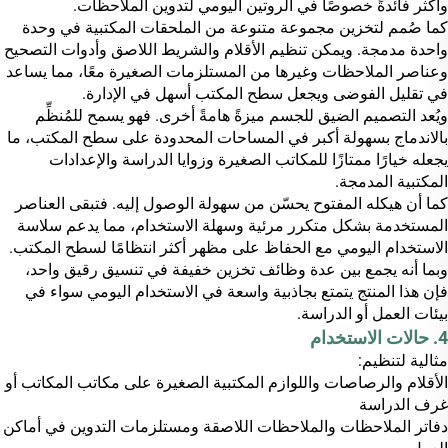
وأكثر فائدةً خصوصًا في الروتين اليومي لتدوين الملاحظات.
كما صُمم لتخزين مجموعة متنوعة من الملحقات المكتبية في وحدة
واحدة مدمجة. ويمكن تنظيم الأقلام والشريط اللاصق وأدوات التصحيح
وعناصر الملاحظات وغيرها من المستلزمات الصغيرة معًا، مما يساعد
في تقليل الفوضى ويجعل سطح المكتب أسهل في الإدارة.
ويُعد التصميم الضيق للجسم ميزةً هامةً أخرى. فهو يسمح للمُنظِّم
بالاندماج بسهولة أكبر في المساحات المحدودة على سطح المكتب، ما
يجعله خيارًا ممتازًا للمكاتب الصغيرة وزوايا الدراسة والإعدادات
المكتبية المدمجة.
كما أن هيكله المفتوح يحسّن من سهولة الوصول إليه. فتبقى العناصر
المستخدمة بشكل متكرر مرئية وسهلة الاستخدام، مما يدعم سلاسة
الاستخدام اليومي مع الحفاظ على مظهر أكثر انتظامًا لسطح المكتب.
وبما أنه يجمع بين عدة وظائف تخزين خفيفة في تنسيق رقيق واحد،
فإن هذا المنتج يتمتع بجاذبية واسعة في الاستخدام اليومي سواء في
بيئات العمل أو الدراسة.
4. حالات الاستخدام
مثالية لتنظيم:
الأقلام والرصاصات واللوازم المكتبية الصغيرة على مكاتب المكاتب أو
غرف الدراسة
دفاتر الملاحظات والملاحظات اللاصقة ومستلزمات التدوين في أماكن