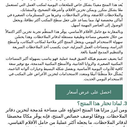
يُعد هذا المنتج مفيدًا بشكل خاص للملحقات اليومية لمكتب العمل التي تُستعمل
معًا بشكل متكرر. ويمكن تخزين الأقلام، وأشرطة التصحيح، والمشابك،
والملاحظات اللاصقة، ودفاتر الملاحظات، وغيرها من المستلزمات الصغيرة في
أماكن مخصصة لها، مما يساعد على جعل سطح المكتب أكثر نظافةً، ويجعل
الوصول إلى العناصر المهمة أسهل.
وبالمقارنة مع حامل الأقلام الأساسي، يوفّر هذا المنظّم تجربة تخزين أكثر اكتمالاً
من خلال تخصيص مساحة وظيفية مستقلة لدفاتر الملاحظات. وهذا يحسّن
سهولة الاستخدام اليومي، ويجعل المنتج أكثر ملاءمةً لمكاتب المكاتب، وأسطح
الدراسة، ومساحات العمل المنزلية، حيث يكتسب أخذ الملاحظات السريعة
والتنظيم المدمج أهميةً بالغة.
كما يضيف تصميم هيكله الضيق قيمة عملية. فهو يناسب بسهولة أكبر المساحات
المكتبية الصغيرة، والزوايا الجانبية، والأسطح المكتبية المدمجة، مع توفير سعة
كافية للأدوات اليومية الأساسية. وبفضل شكله البسيط وخيارات ألوانه الناعمة،
يُشكّل حلاً منظّمًا أنيقًا ومتعدد الاستخدامات لتخزين الأغراض على المكتب في
الاستخدام اليومي الحديث.
احصل على عرض أسعار
3. لماذا تختار هذا المنتج؟
ومن أبرز مزايا هذا المنتج احتواؤه على مساحة مُدمجة لتخزين دفاتر
الملاحظات. ووفقًا لوصف خصائص المنتج، فإنه يوفّر مكانًا مخصصًا
لدفاتر الملاحظات، ما يجعله أكثر عمليةً من حامل الأقلام القياسي،