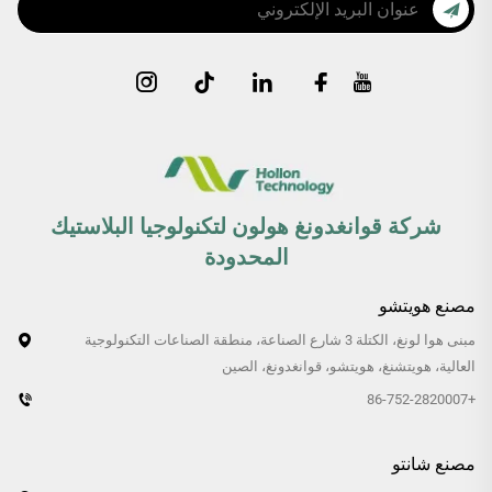
شركة قوانغدونغ هولون لتكنولوجيا البلاستيك
المحدودة
مصنع هويتشو
مبنى هوا لونغ، الكتلة 3 شارع الصناعة، منطقة الصناعات التكنولوجية
العالية، هويتشنغ، هويتشو، قوانغدونغ، الصين
+86-752-2820007
مصنع شانتو