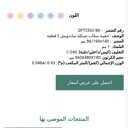
اللون
:
رقم العنصر
：ZPT2502-B6
الوصف
: حقيبة سحّاب شبكيّة ساندويش 2 قطعة
الحجم
：B6/190x140 مم
السُمك
: 1 مم
التغليف (كيس/داخلي/علبة)
:
1/240
حجم الكرتون
:560X480X180 مم
الوزن الإجمالي (كجم)/المتر المكعب (م³)
: 6.93 /0.0484
احصل على عرض أسعار
المنتجات الموصى بها