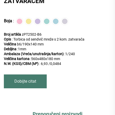
ZATVARAČEM
Boja
:
Broj artikla
zPT2502-B6
Opis
: Torbica od sendvič mreže s 2 kom. zatvarača
Veličina
b6/190x140 mm
Debljina
:1mm
Ambalaza (Vreća/unutrašnja/karton)
:
1/240
Veličina kartona
:560x480x180 mm
N.W. (KGS)/CBM (M³)
: 6,93 /0,0484
Dobijte citat
Preporučeni proizvodi