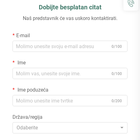
Dobijte besplatan citat
Naš predstavnik će vas uskoro kontaktirati.
E-mail
0/100
Ime
0/100
Ime poduzeća
0/200
Država/regija
Odaberite