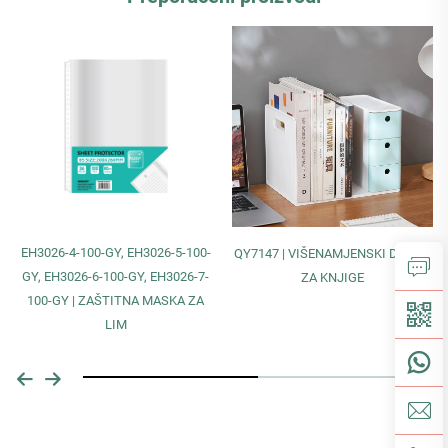
EH3026-4-100-GY, EH3026-5-100-
QY7147 | VIŠENAMJENSKI DRŽAČ
GY, EH3026-6-100-GY, EH3026-7-
ZA KNJIGE
100-GY | ZAŠTITNA MASKA ZA
LIM