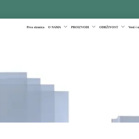
Prva stranica
O NAMA
PROIZVODI
ODRŽIVOST
Vesti i 