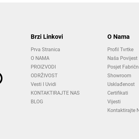
Brzi Linkovi
O Nama
Prva Stranica
Profil Tvrtke
O NAMA
Naša Povijest
PROIZVODI
Posjet Fabrič
ODRŽIVOST
Showroom
Vesti I Uvidi
Usklađenost
KONTAKTIRAJTE NAS
Certifikati
BLOG
Vijesti
Kontaktirajte 