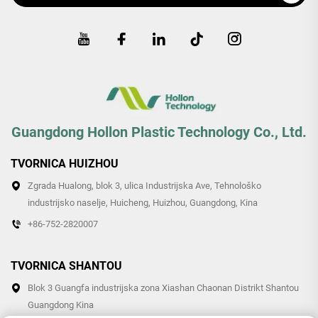
Guangdong Hollon Plastic Technology Co., Ltd.
TVORNICA HUIZHOU
Zgrada Hualong, blok 3, ulica Industrijska Ave, Tehnološko
industrijsko naselje, Huicheng, Huizhou, Guangdong, Kina
+86-752-2820007
TVORNICA SHANTOU
Blok 3 Guangfa industrijska zona Xiashan Chaonan Distrikt Shantou
Guangdong Kina