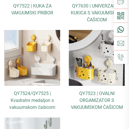
QY7522 | KUKA ZA
QY7630 | UNIVERZALNA
VAKUUMSKI PRIBOR
KUKICA S VAKUUMSKOM
ČAŠICOM
QY7524/QY7525 |
QY7523 | OVALNI
Kvadratni medaljon s
ORGANIZATOR S
vakuumskom čašicom
VAKUUMSKOM ČAŠICOM