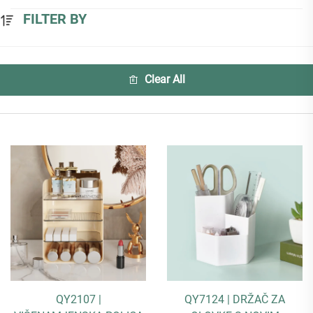
FILTER BY
Clear All
QY2107 |
QY7124 | DRŽAČ ZA