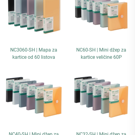
NC3060-SH | Mapa za
NC60-SH | Mini džep za
kartice od 60 listova
kartice veličine 60P
NC40-SH | Mini džep za
NC32-SH | Mini džep za