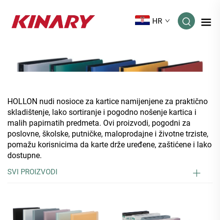
HR
HOLLON nudi nosioce za kartice namijenjene za praktično
skladištenje, lako sortiranje i pogodno nošenje kartica i
malih papirnatih predmeta. Ovi proizvodi, pogodni za
poslovne, školske, putničke, maloprodajne i životne trziste,
pomažu korisnicima da karte drže uređene, zaštićene i lako
dostupne.
SVI PROIZVODI