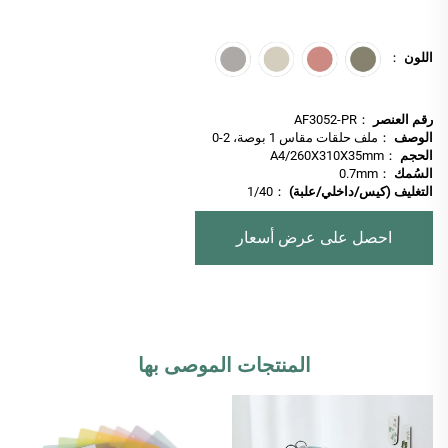
اللون
：
رقم العنصر
：AF3052-PR
الوصف
：ملف حلقات مقاس 1 بوصة، 2-0
الحجم
：A4/260X310X35mm
السُمك
：0.7mm
التغليف (كيس/داخلي/علبة)
：1/40
احصل على عرض أسعار
المنتجات الموصى بها