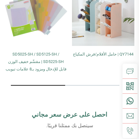
QY7144 | حامل الأقلام/فرش المكياج
SD5025-SH / SD5125-SH /
SD5225-SH | مقسِّم خفيف الوزن
قابل للإدخال ومزود بـ8 علامات تبويب
احصل على عرض سعر مجاني
سيتصل بك ممثلنا قريبًا.