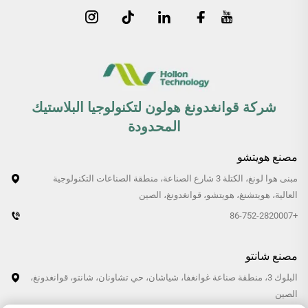
شركة قوانغدونغ هولون لتكنولوجيا البلاستيك
المحدودة
مصنع هويتشو
مبنى هوا لونغ، الكتلة 3 شارع الصناعة، منطقة الصناعات التكنولوجية
العالية، هويتشنغ، هويتشو، قوانغدونغ، الصين
+86-752-2820007
مصنع شانتو
البلوك 3، منطقة صناعة غوانغفا، شياشان، حي تشاونان، شانتو، قوانغدونغ،
الصين