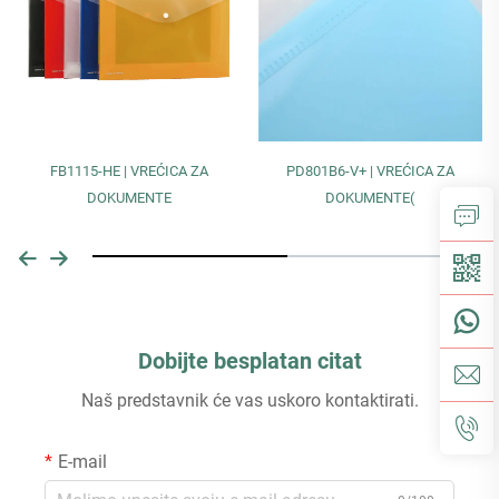
FB1115-HE | VREĆICA ZA
PD801B6-V+ | VREĆICA ZA
DOKUMENTE
DOKUMENTE(
Dobijte besplatan citat
Naš predstavnik će vas uskoro kontaktirati.
E-mail