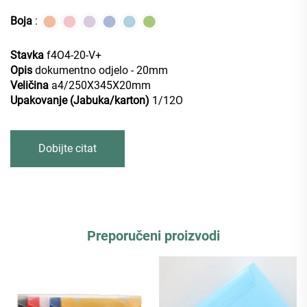
Boja
:
Stavka
f4O4-20-V+
Opis
dokumentno odjelo - 20mm
Veličina
a4/250X345X20mm
Upakovanje (Jabuka/karton)
1/12O
Dobijte citat
Preporučeni proizvodi