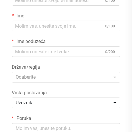
0/100
Ime
0/100
Ime poduzeća
0/200
Država/regija
Odaberite
Vrsta poslovanja
Uvoznik
Poruka