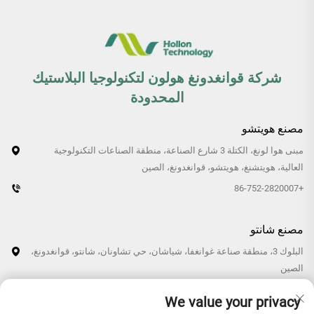
شركة قوانغدونغ هولون لتكنولوجيا البلاستيك
المحدودة
مصنع هويتشو
مبنى هوا لونغ، الكتلة 3 شارع الصناعة، منطقة الصناعات التكنولوجية
العالية، هويتشنغ، هويتشو، قوانغدونغ، الصين
+86-752-2820007
مصنع شانتو
البلوك 3، منطقة صناعة غوانغفا، شياشان، حي تشاونان، شانتو، قوانغدونغ،
الصين
+86-0754-87766007/87769007
We value your privacy