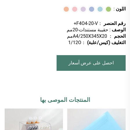
اللون
:
رقم العنصر
：F4O4-20-V+
الوصف
: حقيبة مستندات-20مم
الحجم
： A4/250X345X20مم
التغليف (كيس/علبة)
：1/12O
احصل على عرض أسعار
المنتجات الموصى بها