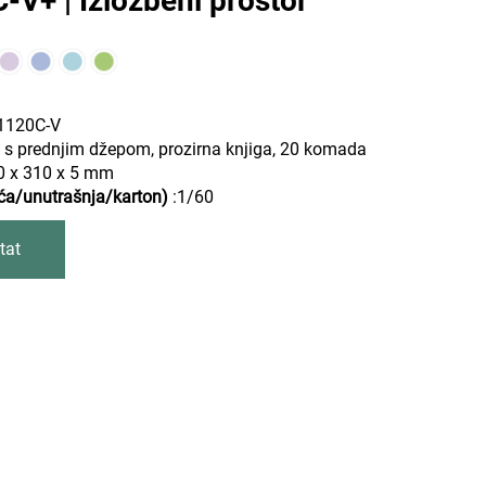
V+ | Izložbeni prostor
1120C-V
 s prednjim džepom, prozirna knjiga, 20 komada
0 x 310 x 5 mm
ća/unutrašnja/karton)
:1/60
tat