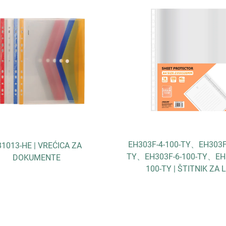
F-4-100-TY、EH303F-5-100-
QY7149 | DRŽAČ ZA KART
303F-6-100-TY、EH303F-8-
OLOVKE "Uradi sam"
00-TY | ŠTITNIK ZA LIH