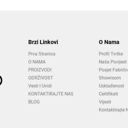
Brzi Linkovi
O Nama
Prva Stranica
Profil Tvrtke
O NAMA
Naša Povijest
PROIZVODI
Posjet Fabrič
ODRŽIVOST
Showroom
Vesti I Uvidi
Usklađenost
KONTAKTIRAJTE NAS
Certifikati
BLOG
Vijesti
Kontaktirajte 