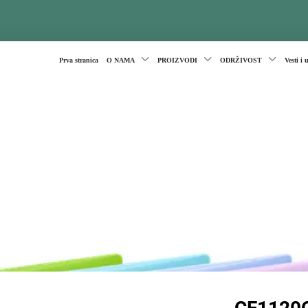
Prva stranica
O NAMA
PROIZVODI
ODRŽIVOST
Vesti i 