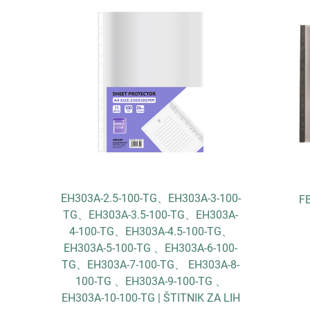
3-100-
EH303
FB1013-HE | VREĆICA ZA
303A-
TY、EH
DOKUMENTE
-TG、
1
-100-
3A-8-
G 、
ZA LIH