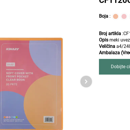
CF1120C-
Boja
:
Broj artikla
:CF
Opis
meki uvez
Veličina
a4/24
Ambalaza (Vre
Dobijte ci