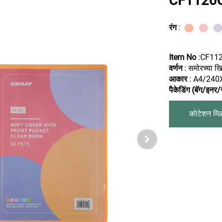
CF1120C-V
रंग
:
Item No
:CF11
वर्णन
: समोरच्या ख
आकार
: A4/240
पैकेडिंग (बॅग/इन
कोटेशन मि