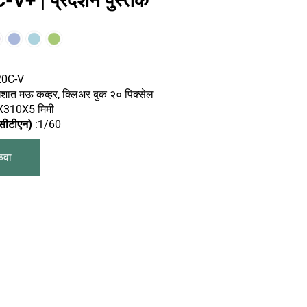
+ | प्रदर्शन पुस्तक
20C-V
िशात मऊ कव्हर, क्लिअर बुक २० पिक्सेल
X310X5 मिमी
र/सीटीएन)
:1/60
ळवा