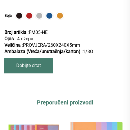
Boja
:
Broj artikla
:FM05-HE
Opis
: 4 džepa
Veličina
:PROVJERA/260X240X5mm
Ambalaza (Vreća/unutrašnja/karton)
:1/8O
Dobijte citat
Preporučeni proizvodi