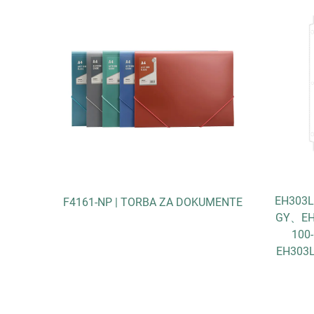
EH303L
novima
F4161-NP | TORBA ZA DOKUMENTE
GY、EH3
100
EH303L