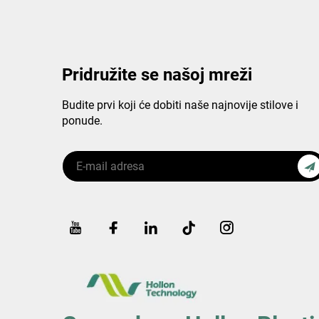
Pridružite se našoj mreži
Budite prvi koji će dobiti naše najnovije stilove i
ponude.