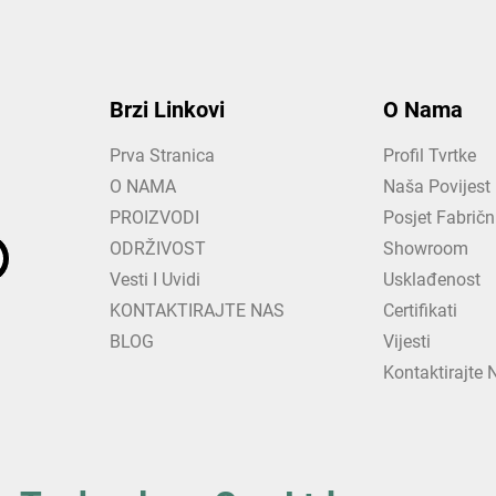
Brzi Linkovi
O Nama
Prva Stranica
Profil Tvrtke
O NAMA
Naša Povijest
PROIZVODI
Posjet Fabrič
ODRŽIVOST
Showroom
Vesti I Uvidi
Usklađenost
KONTAKTIRAJTE NAS
Certifikati
BLOG
Vijesti
Kontaktirajte 