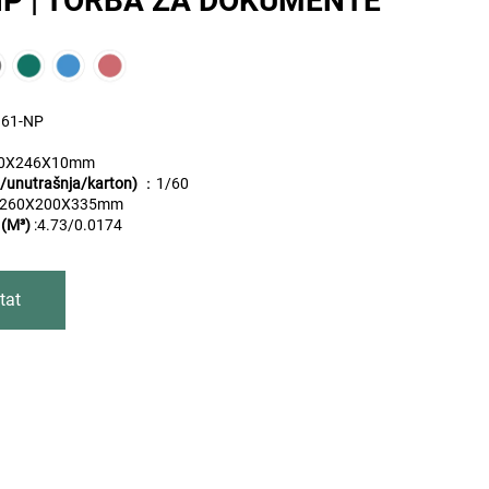
NP | TORBA ZA DOKUMENTE
61-NP
a
0X246X10mm
/unutrašnja/karton)
：
1/60
:260X200X335mm
 (M³)
:4.73/0.0174
tat