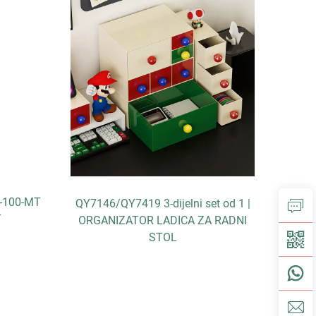
7-100-MT
QY7146/QY7419 3-dijelni set od 1 |
AF300
T
ORGANIZATOR LADICA ZA RADNI
STOL