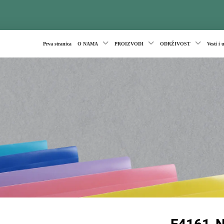
Prva stranica
O NAMA
PROIZVODI
ODRŽIVOST
Vesti i 