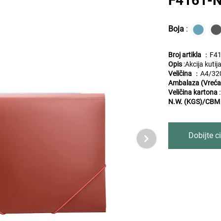
F4161-
Boja
:
Broj artikla
：F41
Opis
:
Akcija kutij
Veličina
：A4/32
Ambalaza (Vreća
Veličina kartona
N.W. (KGS)/CBM
Dobijte ci