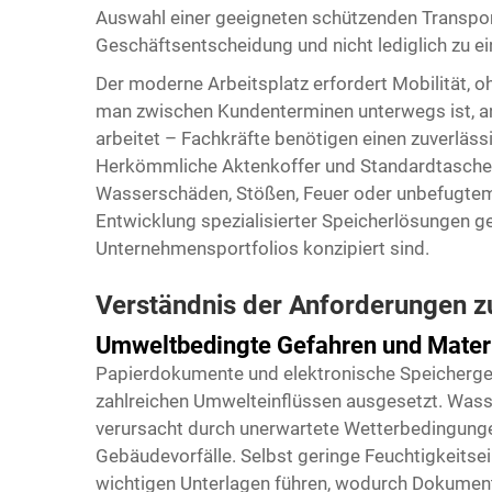
Auswahl einer geeigneten schützenden Transpor
Geschäftsentscheidung und nicht lediglich zu e
Der moderne Arbeitsplatz erfordert Mobilität, oh
man zwischen Kundenterminen unterwegs ist, a
arbeitet – Fachkräfte benötigen einen zuverläss
Herkömmliche Aktenkoffer und Standardtaschen
Wasserschäden, Stößen, Feuer oder unbefugtem 
Entwicklung spezialisierter Speicherlösungen gef
Unternehmensportfolios konzipiert sind.
Verständnis der Anforderungen
Umweltbedingte Gefahren und Materi
Papierdokumente und elektronische Speicherge
zahlreichen Umwelteinflüssen ausgesetzt. Wasse
verursacht durch unerwartete Wetterbedingunge
Gebäudevorfälle. Selbst geringe Feuchtigkeitse
wichtigen Unterlagen führen, wodurch Dokumente