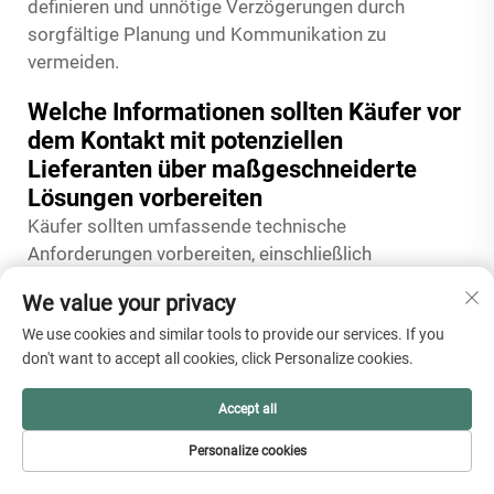
definieren und unnötige Verzögerungen durch
sorgfältige Planung und Kommunikation zu
vermeiden.
Welche Informationen sollten Käufer vor
dem Kontakt mit potenziellen
Lieferanten über maßgeschneiderte
Lösungen vorbereiten
Käufer sollten umfassende technische
Anforderungen vorbereiten, einschließlich
funktionaler Spezifikationen, Leistungskriterien,
We value your privacy
Umgebungsbedingungen,
We use cookies and similar tools to provide our services. If you
Integrationsanforderungen, Mengenbedarf und
don't want to accept all cookies, click Personalize cookies.
Budgetparameter, bevor sie sich an Lieferanten
bezüglich maßgeschneiderter Lösungen wenden.
Accept all
Diese Vorbereitung sollte außerdem relevante
Zeichnungen, Informationen zu bestehenden
Personalize cookies
Produkten, Installationsbeschränkungen und
STARTSEITE
PRODUKTE
E-MAIL
TEL