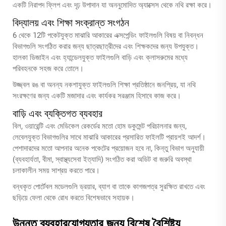
একটি নিরাপদ ফ্লিপ এবং দৃঢ় উপাদান যা অননুমোদিত অ্যাক্সেস থেকে নথি রক্ষা করে।
বিদ্যালয় এবং শিক্ষা সংক্রান্ত সংগঠন
6 থেকে 12টি পকেটযুক্ত মাঝারি আকারের এক্সপেন্ডিং ফাইলগুলি বিষয় বা নিবন্ধন
বিভাগগুলি সংগঠিত করার জন্য ছাত্রছাত্রীদের এবং শিক্ষকদের জন্য উপযুক্ত।
হালকা ডিজাইন এবং হ্যান্ডেলযুক্ত ফাইলগুলি বাড়ি এবং ক্লাসরুমের মধ্যে
পরিবহনকে সহজ করে তোলে।
উজ্জ্বল রঙ বা অনন্য নকশাযুক্ত ফাইলগুলি শিক্ষা প্রতিষ্ঠানে জনপ্রিয়, যা নথি
সংরক্ষণের জন্য একটি মজাদার এবং কার্যকর সরঞ্জাম হিসাবে কাজ করে।
বাড়ি এবং ব্যক্তিগত ব্যবহার
বিল, ওয়ারেন্টি এবং মেডিকেল রেকর্ডের মতো হোম ডকুমেন্ট পরিচালনার জন্য,
লেবেলযুক্ত বিভাগগুলির সাথে মাঝারি আকারের প্রসারিত ফাইলটি প্রায়শই আদর্শ।
পেশাদারদের মতো আপনার অনেক পকেটের প্রয়োজন হবে না, কিন্তু বিভাগ অনুযায়ী
(ব্যবহার্যতা, বীমা, স্বাস্থ্যসেবা ইত্যাদি) সংগঠিত করা অডিট বা জরুরি অবস্থা
চলাকালীন সময় সাশ্রয় করতে পারে।
বন্ধকৃত পোর্টেবল মডেলগুলি ড্রয়ার, ব্যাগ বা তাকে কাগজপত্র সুরক্ষিত রাখতে এবং
ছড়িয়ে ফেলা থেকে রোধ করতে বিশেষভাবে সহায়ক।
উন্নত ব্যবহারযোগ্যতার জন্য বিশেষ বৈশিষ্ট্য