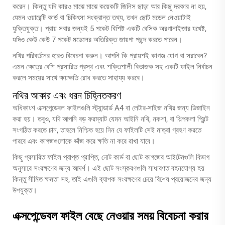
করেন। কিন্তু যদি কারও মাঝে মাঝে কয়েকটি জিনিস ছাড়া আর কিছু দরকার না হয়,
যেমন ওয়ারেন্টি কার্ড বা চিকিৎসা সংক্রান্ত তথ্য, তখন ছোট মডেল নেওয়াটাই
যুক্তিযুক্ত। প্রায় সবার জন্যই 5 পকেট বিশিষ্ট একটি বেসিক অরগানাইজার যথেষ্ট,
যদিও কেউ কেউ 7 পকেট মডেলের অতিরিক্ত জায়গা পছন্দ করতে পারেন।
নথির পরিবর্তনের হারও বিবেচনা করুন। আপনি কি প্রায়শই কাগজ যোগ বা সরাবেন?
এমন ক্ষেত্রে বেশি প্রসারিত প্রস্থ এবং শক্তিশালী বিভাজক সহ একটি ফাইল নির্বাচন
করলে সময়ের সাথে ক্ষয়ক্ষতি রোধ করতে সাহায্য করবে।
নথির আকার এবং ধরন চিহ্নিতকরণ
অধিকাংশ এক্সপেন্ডেবল ফাইলগুলি স্ট্যান্ডার্ড A4 বা লেটার-সাইজ নথির জন্য ডিজাইন
করা হয়। তবুও, যদি আপনি বড় ফরম্যাট যেমন আইনি নথি, নকশা, বা শিল্পকলা প্রিন্ট
সংগঠিত করতে চান, তাহলে নিশ্চিত হয়ে নিন যে ফাইলটি সেই মাত্রা গ্রহণ করতে
পারবে এবং কাগজগুলোকে ভাঁজ করে ক্ষতি না করে রাখা যাবে।
কিছু প্রসারিত ফাইল প্রাপ্ত প্রাপ্তি, নোট কার্ড বা ছোট কাগজের আইটেমগুলি বিভাগ
অনুসারে সংরক্ষণের জন্য আদর্শ। এই ছোট সংস্করণগুলি সাধারণত বহনযোগ্য হয়
কিন্তু সীমিত ক্ষমতা সহ, তাই এগুলি ব্যাপক সংরক্ষণের চেয়ে বিশেষ প্রয়োজনের জন্য
উপযুক্ত।
এক্সপেন্ডেবল ফাইল বেছে নেওয়ার সময় বিবেচনা করার