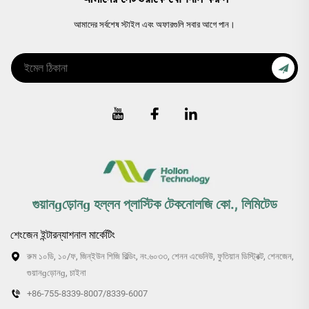
আমাদের সর্বশেষ স্টাইল এবং অফারগুলি সবার আগে পান।
গুয়ানɡড়োনɡ হল্লন প্লাস্টিক টেকনোলজি কো., লিমিটেড
শেংজেন ইন্টারন্যাশনাল মার্কেটিং
রুম ১০ডি, ১০/ফ, জিন্‌ইউন শিজি বিল্ডিং, নং.৬০৩৩, শেনন এভেনিউ, ফুতিয়ান ডিস্ট্রিক্ট, শেনজেন,
গুয়ানɡড়োনɡ, চাইনা
+86-755-8339-8007/8339-6007