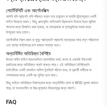
পোর্টেবিলিটি এবং আর্গোনমিক্স
আপনি যদি প্রায়শই নথি পরিবহন করেন তবে হ্যান্ডেল বা ক্যারি স্ট্র্যাপযুক্ত একটি
ফাইল বিবেচনা করুন। কিছু এক্সপেন্ডিং ফাইলগুলি ব্রিফকেস হিসাবে দ্বৈত ভূমিকা
পালনের জন্য ডিজাইন করা হয়েছে, যা ক্ষেত্রকাজ বা ক্লায়েন্টদের সভার জন্য
উপযুক্ত করে তোলে।
আর্গোনমিক গ্রিপ জোন বা সুদৃঢ় প্রান্তগুলি প্রায়শই ব্যবহারের সময় মসৃণ পরিচালনা
এবং ব্যস্ত কর্মক্ষেত্রে চাপ কমাতে সাহায্য করে।
অন্তর্নির্মিত অতিরিক্ত বৈশিষ্ট্য
উন্নত বর্ধিত ফাইল মডেলগুলিতে ব্যবসায়িক কার্ড, কলম বা এমনকি ইউএসবি
ড্রাইভের জন্য অতিরিক্ত পকেট থাকতে পারে। এই অতিরিক্ত বৈশিষ্ট্যগুলি
ফাইলটিকে একটি মোবাইল অফিস টুলকিটে পরিণত করে, যা দূরবর্তী কর্মীদের বা
পেশাদারদের জন্য একটি বড় সুবিধা হতে পারে।
কিছু ফাইলে অতিরিক্ত নিরাপত্তার জন্য অন্তর্নির্মিত তালা বা RFID সুরক্ষা থাকতে
পারে, যা সংবেদনশীল বা উচ্চ-মূল্যবান বিষয়বস্তুর জন্য আদর্শ।
FAQ