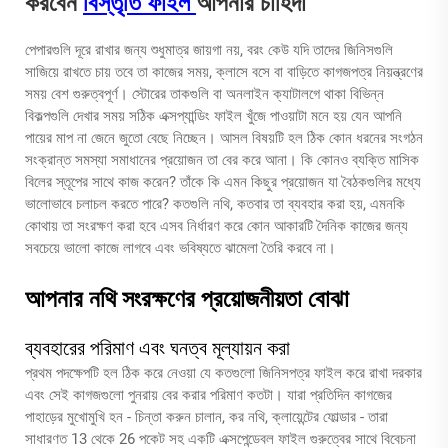
করবেন
বিস্তৃতি ফাইল
আপনার চাহিদা
পেপারগুলি দূরে রাখার জন্য শুধুমাত্র জায়গা নয়, বরং কেউ যদি তাদের জিনিসগুলি
সাজিয়ে রাখতে চায় তবে তা কাজের সময়, ক্লাসে বসে বা বাড়িতে কাগজপত্র নিয়ন্ত্রণের
সময় বেশ গুরুত্বপূর্ণ। স্টোরের তাকগুলি বা অনলাইন ক্যাটালগে থাকা বিভিন্ন
বিকল্পগুলি দেখার সময় সঠিক এক্সপ্যান্ডিং ফাইল খুঁজে পাওয়াটা মনে হয় যেন আপনি
পায়ের মাপ না জেনে জুতো বেছে নিচ্ছেন। আসল বিষয়টি হল ঠিক কোন ধরনের সংগঠন
সংক্রান্ত সমস্যা সমাধানের প্রয়োজন তা বের করে আনা। কি কোনও ব্যক্তি মাসিক
বিলের স্তূপের সাথে কাজ করেন? তাঁকে কি এমন কিছুর প্রয়োজন যা বৈঠকগুলির মধ্যে
ভালোভাবে চলাচল করতে পারে? কতগুলি নথি, কতবার তা ব্যবহার করা হয়, এমনকি
কোথায় তা সংরক্ষণ করা হবে এসব নির্ধারণ করে কোন আকারটি দৈনিক কাজের জন্য
সবচেয়ে ভালো কাজে লাগবে এবং ভবিষ্যতে ঝামেলা তৈরি করবে না।
আপনার নথি সংরক্ষণের প্রয়োজনীয়তা বোঝা
ব্যবহারের পরিমাণ এবং ঘনত্ব মূল্যায়ন করা
প্রথম পদক্ষেপটি হল ঠিক করে নেওয়া যে কতগুলো জিনিসপত্র ফাইল করে রাখা দরকার
এবং সেই কাগজগুলো পুনরায় বের করার পরিমাণ কতটা। যারা প্রতিদিন কাগজের
পাহাড়ের মুখোমুখি হন - চিন্তা করুন চালান, কর নথি, ক্লায়েন্টের ফোল্ডার - তারা
সাধারণত 13 থেকে 26 পকেট সহ একটি এক্সপেন্ডেবল ফাইল গুরুত্বের সাথে বিবেচনা