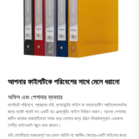
আপনার ফাইলটিকে পরিবেশের সাথে মেলে ধরানো
অফিস এবং পেশাদার ব্যবহার
কর্পোরেট পরিবেশে, প্রকল্পের নথি, ক্লায়েন্টের ফাইল বা অভ্যন্তরীণ প্রতিবেদনগুলির
জন্য যথেষ্ট পকেট সহ একটি বড় এক্সপেন্ডিং ফাইল নির্বাচন করুন। অনেক পেশাদার
জটিল কাজের ধারাবাহিকতা সহজ করে তোলার জন্য রঙিন বিভাজকযুক্ত একরুখা
শৈলীর ফাইলগুলি পছন্দ করে থাকেন।
যদি গোপনীয়তা গুরুত্বপূর্ণ হয়-যেমন আইনি বা আর্থিক ক্ষেত্রে-একটি ফাইলের জন্য