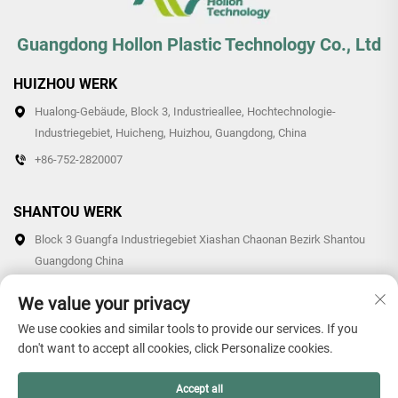
Guangdong Hollon Plastic Technology Co., Ltd
HUIZHOU WERK
Hualong-Gebäude, Block 3, Industrieallee, Hochtechnologie-
Industriegebiet, Huicheng, Huizhou, Guangdong, China
+86-752-2820007
SHANTOU WERK
Block 3 Guangfa Industriegebiet Xiashan Chaonan Bezirk Shantou
Guangdong China
+86-0754-87766007/87769007
We value your privacy
We use cookies and similar tools to provide our services. If you
don't want to accept all cookies, click Personalize cookies.
Urheberrecht © 2026 Guangdong Hollon Plastic Technology Co.,
Accept all
Ltd. Alle Rechte vorbehalten. -
Datenschutzrichtlinie