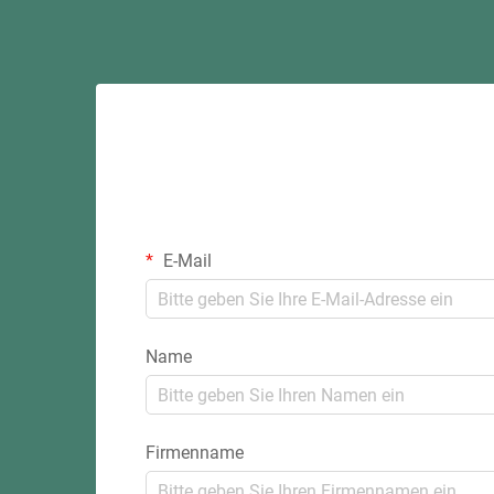
E-Mail
Name
Firmenname