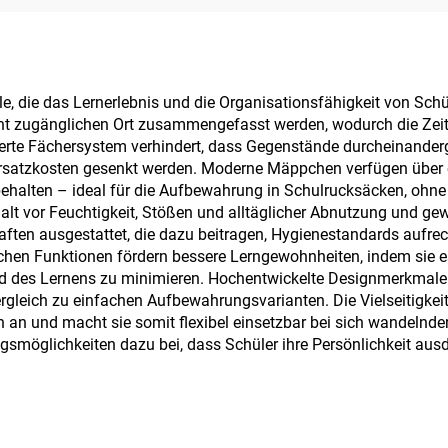
, die das Lernerlebnis und die Organisationsfähigkeit von Schüle
cht zugänglichen Ort zusammengefasst werden, wodurch die Zeit r
rierte Fächersystem verhindert, dass Gegenstände durcheinande
Ersatzkosten gesenkt werden. Moderne Mäppchen verfügen über 
eibehalten – ideal für die Aufbewahrung in Schulrucksäcken, oh
lt vor Feuchtigkeit, Stößen und alltäglicher Abnutzung und gewäh
aften ausgestattet, die dazu beitragen, Hygienestandards aufrec
hen Funktionen fördern bessere Lerngewohnheiten, indem sie es
nd des Lernens zu minimieren. Hochentwickelte Designmerkmale 
ergleich zu einfachen Aufbewahrungsvarianten. Die Vielseitigk
 an und macht sie somit flexibel einsetzbar bei sich wandelnd
gsmöglichkeiten dazu bei, dass Schüler ihre Persönlichkeit aus