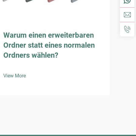
Warum einen erweiterbaren
Wie
Ordner statt eines normalen
Ord
Ordners wählen?
Do
ver
View More
View