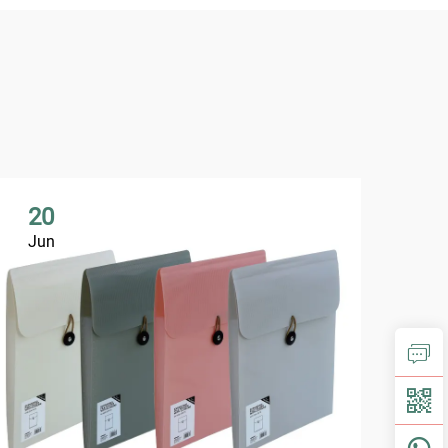
20
2
Jun
Ju