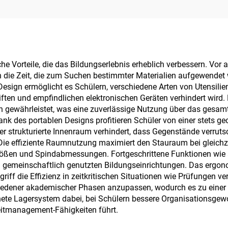
he Vorteile, die das Bildungserlebnis erheblich verbessern. Vor 
en die Zeit, die zum Suchen bestimmter Materialien aufgewendet 
Design ermöglicht es Schülern, verschiedene Arten von Utensili
ten und empfindlichen elektronischen Geräten verhindert wird.
gewährleistet, was eine zuverlässige Nutzung über das gesamte 
 Dank des portablen Designs profitieren Schüler von einer stet
er strukturierte Innenraum verhindert, dass Gegenstände verrut
 Die effiziente Raumnutzung maximiert den Stauraum bei gleichz
größen und Spindabmessungen. Fortgeschrittene Funktionen wie a
n gemeinschaftlich genutzten Bildungseinrichtungen. Das ergon
iff die Effizienz in zeitkritischen Situationen wie Prüfungen ve
iedener akademischer Phasen anzupassen, wodurch es zu einer na
ete Lagersystem dabei, bei Schülern bessere Organisationsgewoh
eitmanagement-Fähigkeiten führt.