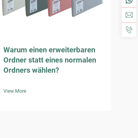
Warum einen erweiterbaren
Wie
Ordner statt eines normalen
Ord
Ordners wählen?
Do
ver
View More
View