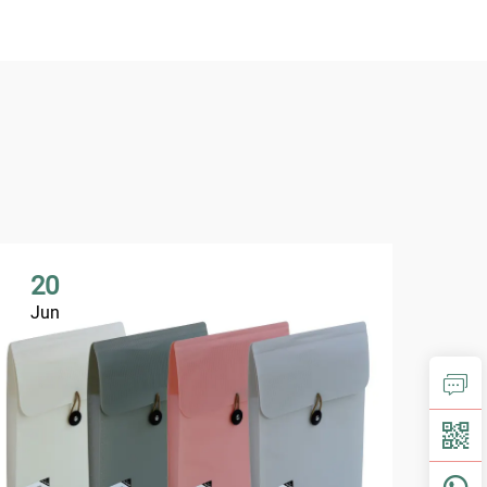
20
2
Jun
Ju