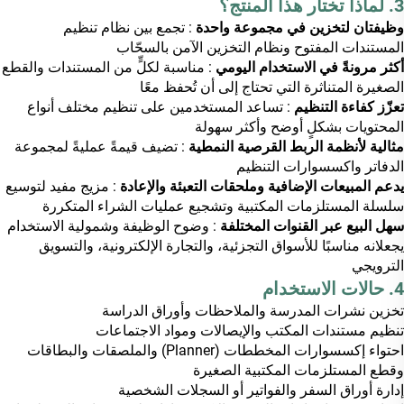
3. لماذا تختار هذا المنتج؟
وظيفتان لتخزين في مجموعة واحدة
: تجمع بين نظام تنظيم
المستندات المفتوح ونظام التخزين الآمن بالسحّاب
أكثر مرونةً في الاستخدام اليومي
: مناسبة لكلٍّ من المستندات والقطع
الصغيرة المتناثرة التي تحتاج إلى أن تُحفظ معًا
تعزّز كفاءة التنظيم
: تساعد المستخدمين على تنظيم مختلف أنواع
المحتويات بشكلٍ أوضح وأكثر سهولة
مثالية لأنظمة الربط القرصية النمطية
: تضيف قيمةً عمليةً لمجموعة
الدفاتر واكسسوارات التنظيم
يدعم المبيعات الإضافية وملحقات التعبئة والإعادة
: مزيج مفيد لتوسيع
سلسلة المستلزمات المكتبية وتشجيع عمليات الشراء المتكررة
سهل البيع عبر القنوات المختلفة
: وضوح الوظيفة وشمولية الاستخدام
يجعلانه مناسبًا للأسواق التجزئية، والتجارة الإلكترونية، والتسويق
الترويجي
4. حالات الاستخدام
تخزين نشرات المدرسة والملاحظات وأوراق الدراسة
تنظيم مستندات المكتب والإيصالات ومواد الاجتماعات
احتواء إكسسوارات المخططات (Planner) والملصقات والبطاقات
وقطع المستلزمات المكتبية الصغيرة
إدارة أوراق السفر والفواتير أو السجلات الشخصية