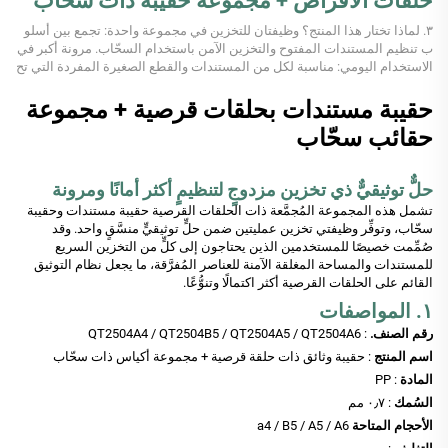
حلقات الأقراص + مجموعة حقيبة ذات سحّاب
٣. لماذا تختار هذا المنتج؟ وظيفتان للتخزين في مجموعة واحدة: تجمع بين أسلو
ب تنظيم المستندات المفتوح والتخزين الآمن باستخدام السحّاب. مرونة أكبر في
الاستخدام اليومي: مناسبة لكل من المستندات والقطع الصغيرة المفردة التي تح
تاج إلى الاحتفاظ بها معًا. يحسّن كفاءة التنظيم...
حقيبة مستندات بحلقات قرصية + مجموعة
حقائب سحّاب
حلٌّ توثيقيٌّ ذي تخزين مزدوجٍ لتنظيمٍ أكثر أمانًا ومرونة
تشمل هذه المجموعة المُجمَّعة ذات الحلقات القرصية حقيبة مستندات وحقيبة
سحّاب، وتوفِّر وظيفتي تخزين عمليتين ضمن حلٍّ توثيقيٍّ منسَّقٍ واحد. وقد
صُمِّمت خصيصًا للمستخدمين الذين يحتاجون إلى كلٍّ من التخزين السريع
للمستندات والمساحة المغلقة الآمنة للعناصر المُفرَّقة، ما يجعل نظام التوثيق
القائم على الحلقات القرصية أكثر اكتمالًا وتنوُّعًا.
١. المواصفات
رقم الصنف.
: QT2504A4 / QT2504B5 / QT2504A5 / QT2504A6
اسم المنتج
: حقيبة وثائق ذات حلقة قرصية + مجموعة أكياس ذات سحّاب
المادة
: PP
السُمك
: ٠٫٧ مم
الأحجام المتاحة
a4 / B5 / A5 / A6