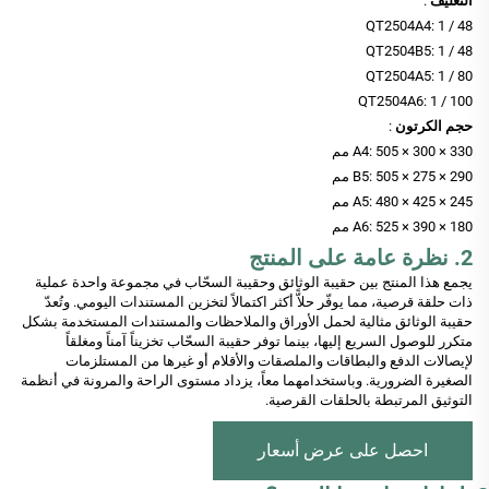
التغليف
:
QT2504A4: 1 / 48
QT2504B5: 1 / 48
QT2504A5: 1 / 80
QT2504A6: 1 / 100
حجم الكرتون
:
A4: 505 × 300 × 330 مم
B5: 505 × 275 × 290 مم
A5: 480 × 425 × 245 مم
A6: 525 × 390 × 180 مم
2. نظرة عامة على المنتج
يجمع هذا المنتج بين حقيبة الوثائق وحقيبة السحّاب في مجموعة واحدة عملية
ذات حلقة قرصية، مما يوفّر حلاًّ أكثر اكتمالاً لتخزين المستندات اليومي. وتُعدّ
حقيبة الوثائق مثالية لحمل الأوراق والملاحظات والمستندات المستخدمة بشكل
متكرر للوصول السريع إليها، بينما توفر حقيبة السحّاب تخزيناً آمناً ومغلقاً
لإيصالات الدفع والبطاقات والملصقات والأقلام أو غيرها من المستلزمات
الصغيرة الضرورية. وباستخدامهما معاً، يزداد مستوى الراحة والمرونة في أنظمة
التوثيق المرتبطة بالحلقات القرصية.
احصل على عرض أسعار