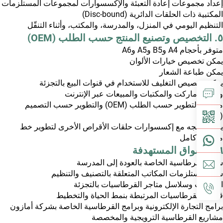
إعداد مجموعات إعادة التعبئة والإكسسوارات لمجموعات المستلزمات
المكتبية ذات الحلقات الدائرية (Disc-bound)
التنظيم اليومي في المنزل، والمدرسة، والمكتب، وأثناء التنقّل
٥. التخصيص وتصنيع المنتج حسب الطلب (OEM)
متوفر بأحجام A4 وB5 وA5 وA6
يمكن تخصيص خيارات الألوان
يمكن طباعة الشعار
يمكن تخصيص التغليف للاستخدام في قنوات البيع بالتجزئة
والسوبرماركت والمكتبات والمبيعات عبر الإنترنت
مدعوم التطوير حسب الطلب (OEM) والتطوير حسب التصميم
(ODM)
يمكن دمجه مع إكسسوارات حلقات الأقراص الأخرى لتطوير خط
منتجات كامل
٦. الأسواق المستهدفة
سوق القرطاسية الخاصة بالعودة إلى المدرسة
سوق مستلزمات المكاتب المتعلقة بالتصنيف والتنظيم
المكتبات وسلاسل متاجر القرطاسيات بالتجزئة
قنوات القرطاسيات المرتبطة بنمط الحياة والتخطيط
برامج التجارة الإلكترونية وبرامج القرطاسية الخاصة بشركة أمازون
مشاريع القرطاسية الترويجية والمخصصة