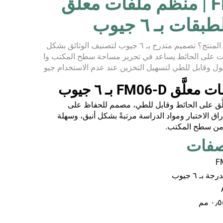
FM06-D | منظِّم ملفات معلَّق
قات بـ ٦ جيوب
٣. لماذا تختار هذا المنتج؟ تصميم متدرج بـ ٦ جيوب لتصنيف الوثائق بشكل
ت على الحائط يساعد في تحرير مساحة سطح المكتب وا
ول وقابل للطي لتسهيل التخزين عند عدم الاستخدام جيو
إزالة توفر مرونة في التنظيم...
 FM06-D بـ ٦ جيوب
لَّق على الحائط وقابل للطي، مصمم للحفاظ على
ات A4 وأوراق الاختبار ومواد الدراسة مرتبةً بشكل أنيق، وسهلة
 من سطح المكتب.
F
 بـ ٦ جيوب