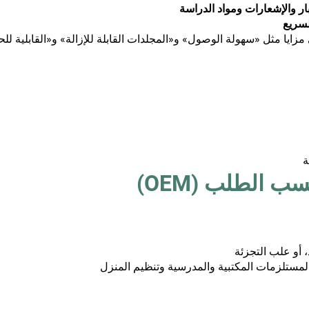
لسريع
لى مزايا مثل «سهولة الوصول» و«المجلدات القابلة للإزالة» و«القابلية
ة
 أو علب التجزئة