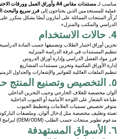
مناسب لـ
مستندات مقاس A4 وأوراق العمل وورقات الاختبار والإشعارات ومواد الدراسة
عملية للمستخدمين الذين يحتاجون إلى
فرز سريع والبحث ا
تُركِّز المنتجات المماثلة على أمازون أيضًا بشكل متكرر ع
الدراسي والمكتب والمنزل».
4. حالات الاستخدام
تخزين أوراق اختبار الطلاب وتصنيفها حسب المادة الدراسية
تنظيم المستندات في غرفة الدراسة المنزلية
فرز مواد الفصل الدراسي وإدارة أوراق الدروس
إدارة الأوراق المكتبية وتخزين مستندات المشاريع
تنظيم الملفات العائلية للفواتير والإشعارات والجداول الزمني
٥. التخصيص وتصنيع المنتج حسب الطلب (OEM)
ألوان مخصصة للغلاف الخارجي وجيب التخزين الداخلي
طباعة الشعار على اللوحة الأمامية أو الجيوب الداخلية
متوفر تخصيص تسميات العلامات وتخطيط الجيوب
تعبئة وتغليف مخصصة مثل إدخال ألوان، وملصقات الباركود،
مدعوم تطوير منتجات حسب الطلب (OEM/ODM) لبرامج المستلزمات المكتبية والمدرسية وتنظيم المنزل
٦. الأسواق المستهدفة