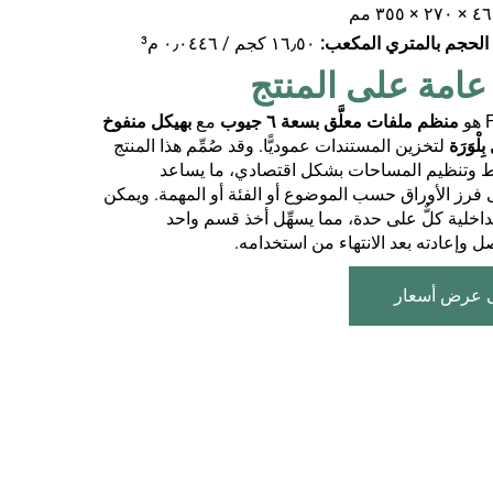
٢٧٠ × ٣٥٥ مم
 الحجم بالمتري المكعب:
١٦٫٥٠ كجم / ٠٫٠٤٤٦ م³
منظم ملفات معلَّق بسعة ٦ جيوب
مع
بهيكل منفوخ
ْوَرَة
لتخزين المستندات عموديًّا. وقد صُمِّم هذا المنتج
ائط وتنظيم المساحات بشكل اقتصادي، ما يساعد
فرز الأوراق حسب الموضوع أو الفئة أو المهمة. ويمكن
داخلية كلٌّ على حدة، مما يسهِّل أخذ قسم واحد
ل وإعادته بعد الانتهاء من استخدامه.
 عرض أسعار