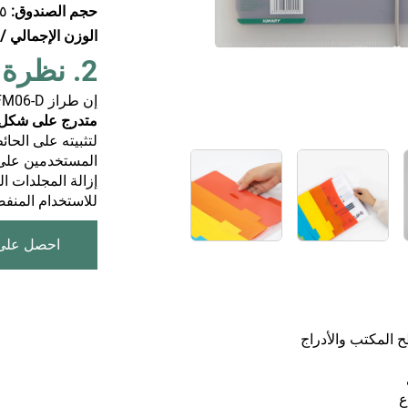
حجم الصندوق:
٤٦٥ × 
الوزن الإجمالي /
2. نظرة عامة على المنتج
إن طراز FM06-D هو
متدرج على شكل بِل
لتثبيته على الح
المستخدمين على 
إزالة المجلدات ال
للاستخدام المنفص
احصل على
المكتب والأدراج
ع