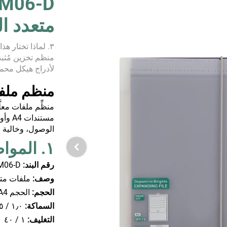
متعدد الطب
منظم تخزين مُثب
لأدراج هيكل محم
ب داخلية قابلة لل
منظم ملفات معلَّق
منظِّم ملفات مع
مستند
الوصول، وخالية
١. المواصفات
رقم البند:
M06-D
وصف:
ملفات متدرجة
الحجم:
الحجم A4
السماكة:
١٫٠ / ٠٫٥٥ مم
التغليف:
١ / ٤٠