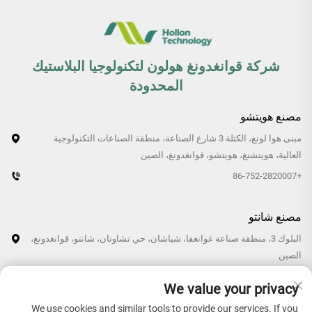
شركة قوانغدونغ هولون لتكنولوجيا البلاستيك
المحدودة
مصنع هويتشو
مبنى هوا لونغ، الكتلة 3 شارع الصناعة، منطقة الصناعات التكنولوجية
العالية، هويتشنغ، هويتشو، قوانغدونغ، الصين
+86-752-2820007
مصنع شانتو
البلوك 3، منطقة صناعة غوانغفا، شياشان، حي تشاونان، شانتو، قوانغدونغ،
الصين
+86-0754-87766007/87769007
We value your privacy
We use cookies and similar tools to provide our services. If you