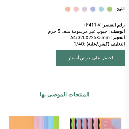
اللون
:
رقم العنصر
:F411-V+
الوصف
: جيوب غير مرسومة ملف 5 حزم
الحجم
: A4/320X225X5mm
التغليف (كيس/علبة)
:1/4O
احصل على عرض أسعار
المنتجات الموصى بها