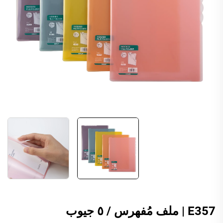
E357 | ملف مُفهرس / ٥ جيوب