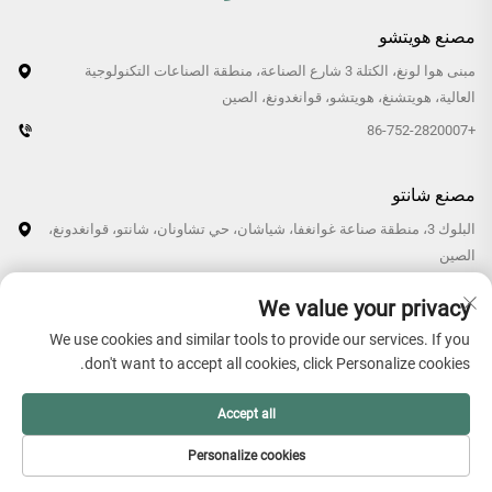
مصنع هويتشو
مبنى هوا لونغ، الكتلة 3 شارع الصناعة، منطقة الصناعات التكنولوجية
العالية، هويتشنغ، هويتشو، قوانغدونغ، الصين
+86-752-2820007
مصنع شانتو
البلوك 3، منطقة صناعة غوانغفا، شياشان، حي تشاونان، شانتو، قوانغدونغ،
الصين
+86-0754-87766007/87769007
We value your privacy
We use cookies and similar tools to provide our services. If you
don't want to accept all cookies, click Personalize cookies.
حقوق الطبع والنشر © 2026 شركة قوانغدونغ هولون للتقنية البلاستيكية
Accept all
المحدودة. جميع الحقوق محفوظة. -
سياسة الخصوصية
Personalize cookies
هاتف
البريد الإلكتروني
منتجات
الصفحة الرئيسية