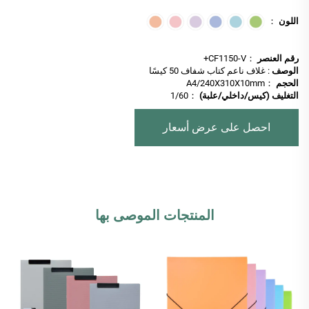
اللون
：
رقم العنصر
：CF1150-V+
الوصف
: غلاف ناعم كتاب شفاف 50 كيسًا
الحجم
：A4/240X310X10mm
التغليف (كيس/داخلي/علبة)
：1/60
احصل على عرض أسعار
المنتجات الموصى بها