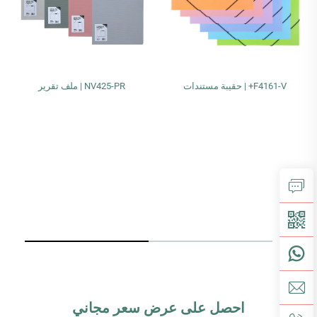
F4161-V+ | حقيبة مستندات
NV425-PR | ملف تقرير
احصل على عرض سعر مجاني