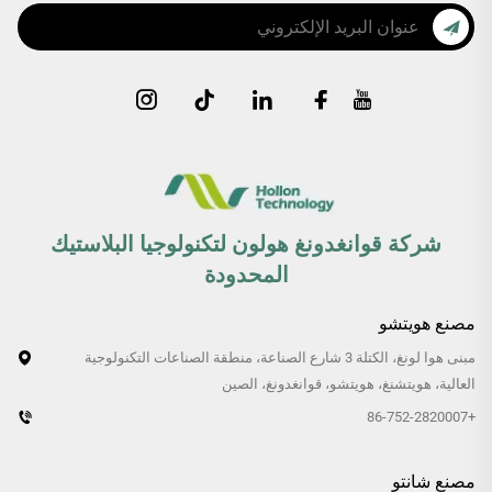
شركة قوانغدونغ هولون لتكنولوجيا البلاستيك
المحدودة
مصنع هويتشو
مبنى هوا لونغ، الكتلة 3 شارع الصناعة، منطقة الصناعات التكنولوجية
العالية، هويتشنغ، هويتشو، قوانغدونغ، الصين
+86-752-2820007
مصنع شانتو