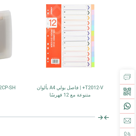
DC107
T2012-V+ | فاصل بولي A4 بألوان
متنوعة مع 12 فهرسًا