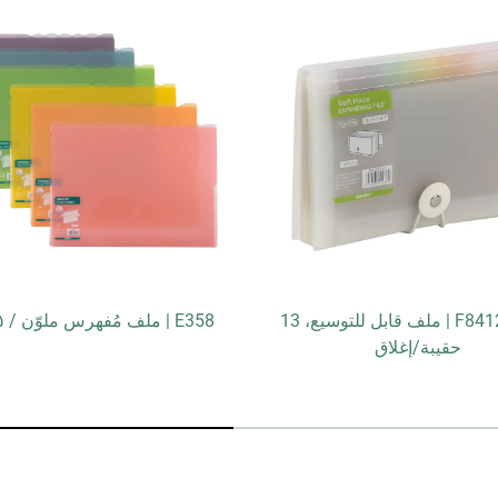
F8412CP-SH | ملف قابل للتوسيع، 13
E358 | ملف مُفهرس ملوّن / ٥ جيوب
حقيبة/إغلاق