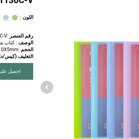
CF1130C-V+ | كتا
اللون
:
رقم العنصر
:CF1130C-V+
الوصف
: كتاب شف
الحجم
:A4/240X310X5mm
التغليف (كيس/دا
احصل على