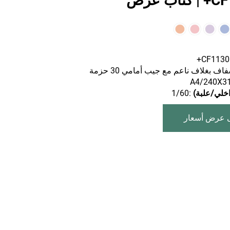
ب عرض
اف بغلاف ناعم مع جيب أمامي 30 حزمة
خلي/علبة)
:1/60
 عرض أسعار