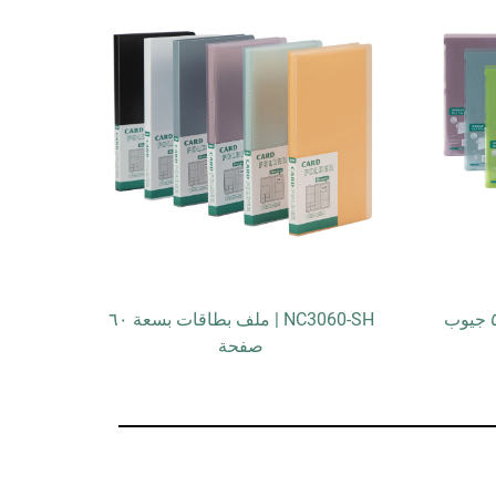
NC3060-SH | ملف بطاقات بسعة ٦٠
V
صفحة