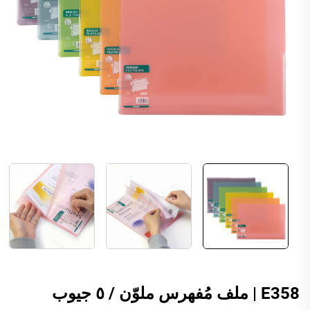
E358 | ملف مُفهرس ملوّن / ٥ جيوب