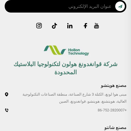
شركة قوانغدونغ هولون لتكنولوجيا البلاستيك
المحدودة
مصنع هويتشو
مبنى هوا لونغ، الكتلة 3 شارع الصناعة، منطقة الصناعات التكنولوجية
العالية، هويتشنغ، هويتشو، قوانغدونغ، الصين
+86-752-2820007
مصنع شانتو