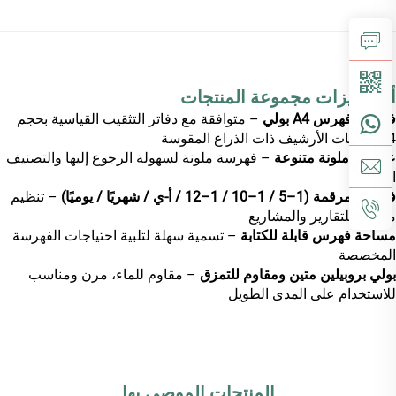
أبرز ميزات مجموعة المنتجات
فواصل فهرس A4 بولي
– متوافقة مع دفاتر التثقيب القياسية بحجم
A4 وملفات الأرشيف ذات الذراع المقوسة
علامات ملونة متنوعة
– فهرسة ملونة لسهولة الرجوع إليها والتصنيف
الواضح
فواصل مرقمة (1–5 / 1–10 / 1–12 / أ-ي / شهريًا / يوميًا)
– تنظيم
منهجي للتقارير والمشاريع
مساحة فهرس قابلة للكتابة
– تسمية سهلة لتلبية احتياجات الفهرسة
المخصصة
بولي بروبيلين متين ومقاوم للتمزق
– مقاوم للماء، مرن ومناسب
للاستخدام على المدى الطويل
المنتجات الموصى بها