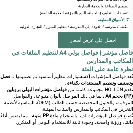
تصميم الطباعة والعلامة التجارية
تنسيقات التغليف (بالجملة، للبيع بالتجزئة، العلامة الخاصة)
7. الأسواق المطبقة
مكتب / مدرسة / العودة إلى المدرسة / تنظيم المنزل / التجارة الدولية
احصل على عرض أسعار
فاصل مؤشر | فواصل بولي A4 لتنظيم الملفات في
المكاتب والمدارس
نظرة عامة على الفئة
تُعد فواصل المؤشرات إكسسوارات تنظيم أساسية تم تصميمها لـ
فصل
وتصنيف وتنظيم المستندات بكفاءة
.
تقدم HOLLON مجموعة كاملة من
فواصل مؤشرات البولي بروبلين
(PP) بحجم A4
، بما في ذلك الفواصل بألوان متنوعة، والفواصل
المرقمة، والحلول المخصصة حسب الطلب (OEM)، المناسبة لأنظمة
التخزين في المكاتب والمدارس والبيئات المهنية.
تُصنع فواصل المؤشرات لدينا باستخدام
مادة PP متينة
، مما يضمن أداءً
دائمًا، ورؤية واضحة، وجودة ثابتة للاستخدام اليومي أو المتكرر.