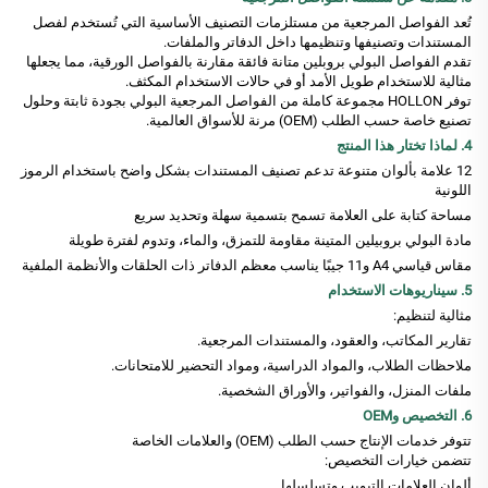
تُعد الفواصل المرجعية من مستلزمات التصنيف الأساسية التي تُستخدم لفصل
المستندات وتصنيفها وتنظيمها داخل الدفاتر والملفات.
تقدم الفواصل البولي بروبلين متانة فائقة مقارنة بالفواصل الورقية، مما يجعلها
مثالية للاستخدام طويل الأمد أو في حالات الاستخدام المكثف.
توفر HOLLON مجموعة كاملة من الفواصل المرجعية البولي بجودة ثابتة وحلول
تصنيع خاصة حسب الطلب (OEM) مرنة للأسواق العالمية.
4. لماذا تختار هذا المنتج
12 علامة بألوان متنوعة تدعم تصنيف المستندات بشكل واضح باستخدام الرموز
اللونية
مساحة كتابة على العلامة تسمح بتسمية سهلة وتحديد سريع
مادة البولي بروبيلين المتينة مقاومة للتمزق، والماء، وتدوم لفترة طويلة
مقاس قياسي A4 و11 جيبًا يناسب معظم الدفاتر ذات الحلقات والأنظمة الملفية
5. سيناريوهات الاستخدام
مثالية لتنظيم:
تقارير المكاتب، والعقود، والمستندات المرجعية.
ملاحظات الطلاب، والمواد الدراسية، ومواد التحضير للامتحانات.
ملفات المنزل، والفواتير، والأوراق الشخصية.
6. التخصيص وOEM
تتوفر خدمات الإنتاج حسب الطلب (OEM) والعلامات الخاصة
تتضمن خيارات التخصيص:
ألوان العلامات التبويب وتسلسلها