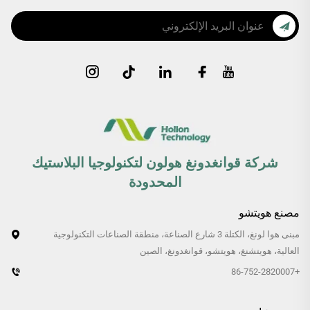
شركة قوانغدونغ هولون لتكنولوجيا البلاستيك
المحدودة
مصنع هويتشو
مبنى هوا لونغ، الكتلة 3 شارع الصناعة، منطقة الصناعات التكنولوجية
العالية، هويتشنغ، هويتشو، قوانغدونغ، الصين
+86-752-2820007