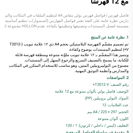
مع 12 فهرسًا
فاصل فهرس | فواصل فهرس بولي مقاس A4 لتنظيم الملفات في المكاتب والم
دارس نظرة عامة على الفئة تعتبر فواصل الفهارس إكسسوارات تنظيم أساسية
مصممة لفصل المستندات وتصنيفها وتنظيمها بكفاءة. تقدم HOLLON مجموعة ك
املة من فواصل البولي بروبلين مقاس A4...
1. نظرة عامة عن المنتج
تم تصميم مقسِّم الفهرسة البلاستيكي بحجم A4 ذي ١٢ علامة تبويب (T2012-
V+) لتنظيم المستندات بوضوح وكفاءة.
ويتميز هذا المقسِّم بـ ١٢ علامة تبويب ملوَّنة متنوعة ومنطقة فهرسة قابلة
للكتابة، ما يسمح بالتصنيف السريع والرجوع السهل إلى المستندات.
مصنوع من البوليبروبيلين المتين، وهو مناسب للاستخدام المتكرر في المكاتب
والمدارس وأنظمة التوثيق المهنية.
2. المواصفات
رقم الصنف: T2012-V+
الوصف: فاصل بولي بألوان متنوعة مع 12 علامة
المواد: البولي بروبيلين (PP)
عدد العلامات: 12
الحجم: A4 / 225 × 297 مم
اللون: ألوان متنوعة
التغليف (كيس / داخلي / كرتون): 1 / 120
3. مقدمة عن سلسلة الفواصل المرجعية