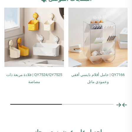
QY7166 | حامل أقلام نايسي أفقي
QY7524/QY7525 | قلادة مربعة ذات
وعمودي مائل
مصاصة