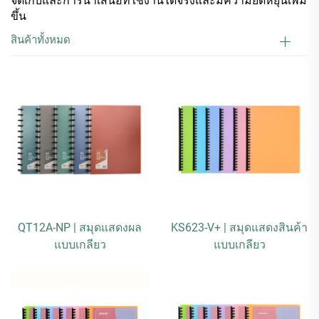
จัดเก็บและการนำเสนอที่ใช้งานได้จริงและมีความยืดหยุ่นเพิ่ม
ขึ้น
สินค้าทั้งหมด
QT12A-NP | สมุดแสดงผล
KS623-V+ | สมุดแสดงสินค้า
แบบเกลียว
แบบเกลียว