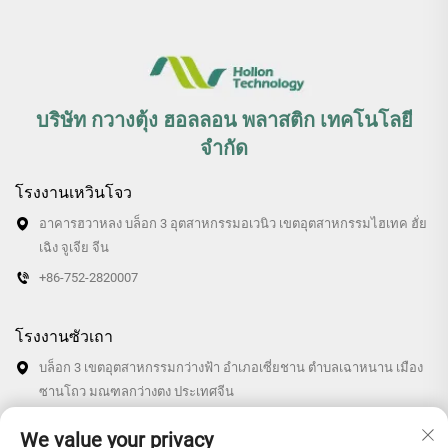
บริษัท กวางตุ้ง ฮอลลอน พลาสติก เทคโนโลยี
จำกัด
โรงงานเหวินโจว
อาคารฮวาหลง บล็อก 3 อุตสาหกรรมอเวนิว เขตอุตสาหกรรมไฮเทค ฮั่ย
เฉิง จูเจีย จีน
+86-752-2820007
โรงงานซัวเถา
บล็อก 3 เขตอุตสาหกรรมกว่างฟ้า อำเภอเซี่ยชาน ตำบลเฉาหนาน เมือง
ซานโถว มณฑลกว่างตง ประเทศจีน
+86-0754-87766007/87769007
We value your privacy