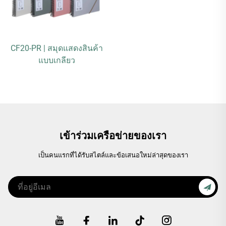
CF20-PR | สมุดแสดงสินค้า
แบบเกลียว
เข้าร่วมเครือข่ายของเรา
เป็นคนแรกที่ได้รับสไตล์และข้อเสนอใหม่ล่าสุดของเรา