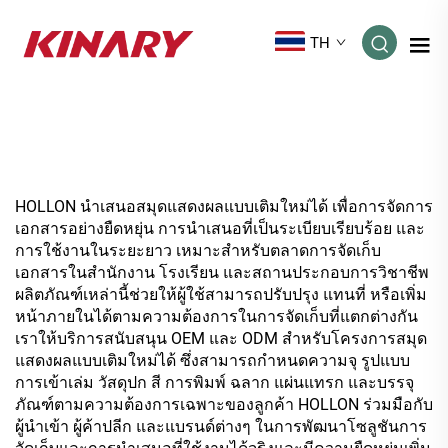
TH
HOLLON นำเสนอสมุดแสดงผลแบบเติมใหม่ได้ เพื่อการจัดการ
เอกสารอย่างยืดหยุ่น การนำเสนอที่เป็นระเบียบเรียบร้อย และ
การใช้งานในระยะยาว เหมาะสำหรับตลาดการจัดเก็บ
เอกสารในสำนักงาน โรงเรียน และสถานประกอบการวิชาชีพ
ผลิตภัณฑ์เหล่านี้ช่วยให้ผู้ใช้สามารถปรับปรุง แทนที่ หรือเพิ่ม
หน้าภายในได้ตามความต้องการในการจัดเก็บที่แตกต่างกัน
เราให้บริการสนับสนุน OEM และ ODM สำหรับโครงการสมุด
แสดงผลแบบเติมใหม่ได้ ซึ่งสามารถกำหนดความจุ รูปแบบ
การเข้าเล่ม วัสดุปก สี การพิมพ์ ฉลาก แผ่นแทรก และบรรจุ
ภัณฑ์ตามความต้องการเฉพาะของลูกค้า HOLLON ร่วมมือกับ
ผู้นำเข้า ผู้ค้าปลีก และแบรนด์ต่างๆ ในการพัฒนาโซลูชันการ