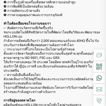
❷ การขึ้นรูปด้วยเครื่องฉีดพลาสติกความแม่นยำสูง
❸ การพิมพ์ที่เป็นมิตรต่อสิ่งแวดล้อม
❹ การผลิตกระเป๋าตามสั่ง
❺ การควบคุมคุณภาพและการบรรจุภัณฑ์
ทำไมต้องเยี่ยมชมโรงงานของเรา
✅ สัมผัสการนวัตกรรมที่เกิดขึ้นจริง
ชมระบบอัตโนมัติสิทธิบัตรภายในที่พัฒนาโดยทีมวิจัยและพัฒนาของ
HOLLON เอง
กำลังการผลิตต่อปีเกินกว่า 2,000 คอนเทนเนอร์แบบ 40HQ ขึ้นไป รับ
ประกันการจัดส่งที่เพียงพอต่อความต้องการทั่วโลก
✅ กระบวนการที่โปร่งใสและเป็นไปตามข้อกำหนด
ตั้งแต่การจัดหาวัตถุดิบจนถึงการประกอบขั้นสุดท้าย ทุกขั้นตอนเป็นไป
ตามมาตรฐาน ISO 9001, FSC และ GRS
ให้บริการครอบคลุม 78 ประเทศ โดยมีตลาดหลักในยุโรป อเมริกาเหนือ
อเมริกาใต้ ญี่ปุ่น เกาหลี และมีแบรนด์ของตนเองคือ KINARY ใน
ประเทศจีน
✅ ความยั่งยืนที่เคลื่อนไหว
สังเกตเห็นการใช้วัสดุรีไซเคิลและกระบวนการประหยัดพลังงานที่ช่วย
ลดผลกระทบต่อสิ่งแวดล้อม
โรงงานที่ใช้พลังงานแสงอาทิตย์และโครงการริเริ่มการผลิตโดยไม่
สร้างขยะกำลังอยู่ระหว่างดำเนินการ
การมีอยู่ของตลาดโลก
ผลิตภัณฑ์ของ HOLLON กระจายไปทั่วโลกผ่านช่องทาง: