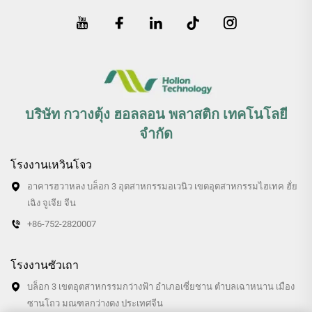
บริษัท กวางตุ้ง ฮอลลอน พลาสติก เทคโนโลยี
จำกัด
โรงงานเหวินโจว
อาคารฮวาหลง บล็อก 3 อุตสาหกรรมอเวนิว เขตอุตสาหกรรมไฮเทค ฮั่ย
เฉิง จูเจีย จีน
+86-752-2820007
โรงงานซัวเถา
บล็อก 3 เขตอุตสาหกรรมกว่างฟ้า อำเภอเซี่ยชาน ตำบลเฉาหนาน เมือง
ซานโถว มณฑลกว่างตง ประเทศจีน