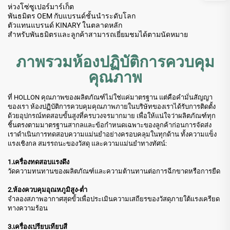
ห่วงโซ่ซูเปอร์มาร์เก็ต
พันธมิตร OEM กับแบรนด์ชั้นนำระดับโลก
ตัวแทนแบรนด์ KINARY ในตลาดหลัก
สำหรับพันธมิตรและลูกค้าสามารถเยี่ยมชมได้ตามนัดหมาย
ภาพรวมห้องปฏิบัติการควบคุม
คุณภาพ
ที่ HOLLON คุณภาพของผลิตภัณฑ์ไม่ใช่แค่มาตรฐาน แต่คือคำมั่นสัญญา
ของเรา ห้องปฏิบัติการควบคุมคุณภาพภายในบริษัทของเราได้รับการติดตั้ง
ด้วยอุปกรณ์ทดสอบขั้นสูงที่ครบวงจรมากมาย เพื่อให้แน่ใจว่าผลิตภัณฑ์ทุก
ชิ้นตรงตามมาตรฐานสากลและข้อกำหนดเฉพาะของลูกค้าก่อนการจัดส่ง
เราดำเนินการทดสอบความแม่นยำอย่างครอบคลุมในทุกด้าน ทั้งความแข็ง
แรงเชิงกล สมรรถนะของวัสดุ และความแม่นยำทางทัศน์:
1.เครื่องทดสอบแรงดึง
วัดความทนทานของผลิตภัณฑ์และความต้านทานต่อการฉีกขาดหรือการยืด
2.ห้องควบคุมอุณหภูมิสูง-ต่ำ
จำลองสภาพอากาศสุดขั้วเพื่อประเมินความเสถียรของวัสดุภายใต้แรงเครียด
ทางความร้อน
3.เครื่องเปรียบเทียบสี