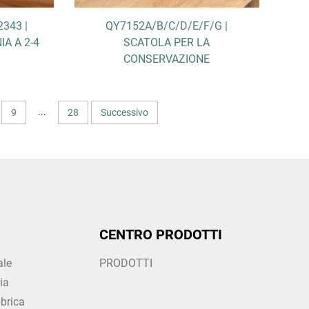
343 |
QY7152A/B/C/D/E/F/G |
A A 2-4
SCATOLA PER LA
CONSERVAZIONE
...
9
28
Successivo
CENTRO PRODOTTI
ale
PRODOTTI
ia
brica