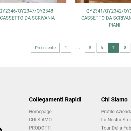
QY2346/QY2347/QY2348 |
QY2341/QY2342/QY2
CASSETTO DA SCRIVANIA
CASSETTO DA SCRIVANI
PIANI
...
Precedente
1
5
6
7
8
Collegamenti Rapidi
Chi Siamo
Homepage
Profilo Aziend
CHI SIAMO
La Nostra Stor
PRODOTTI
Tour Della Fab