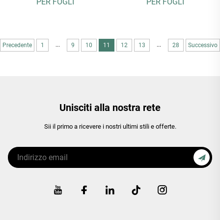
PER FOGLI
PER FOGLI
...
...
Precedente
1
9
10
11
12
13
28
Successivo
Unisciti alla nostra rete
Sii il primo a ricevere i nostri ultimi stili e offerte.