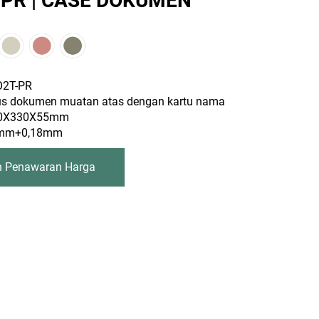
-PR | CASE DOKUMEN
O2T-PR
us dokumen muatan atas dengan kartu nama
50X330X55mm
4mm+0,18mm
n Penawaran Harga