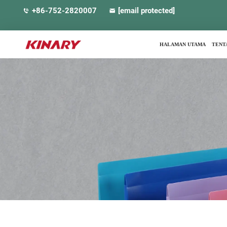
+86-752-2820007
[email protected]
HALAMAN UTAMA
TENT