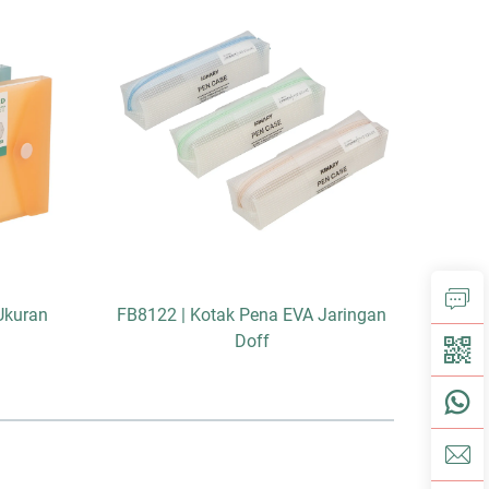
Ukuran
FB8122 | Kotak Pena EVA Jaringan
F4161
Doff