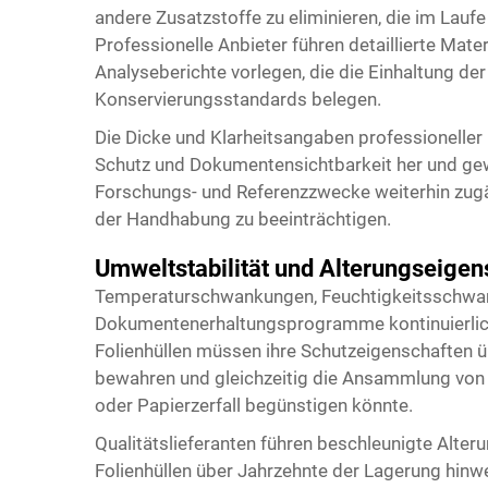
andere Zusatzstoffe zu eliminieren, die im Lauf
Professionelle Anbieter führen detaillierte Mate
Analyseberichte vorlegen, die die Einhaltung de
Konservierungsstandards belegen.
Die Dicke und Klarheitsangaben professioneller 
Schutz und Dokumentensichtbarkeit her und gewä
Forschungs- und Referenzzwecke weiterhin zugän
der Handhabung zu beeinträchtigen.
Umweltstabilität und Alterungseigen
Temperaturschwankungen, Feuchtigkeitsschwank
Dokumentenerhaltungsprogramme kontinuierlich
Folienhüllen müssen ihre Schutzeigenschaften 
bewahren und gleichzeitig die Ansammlung von F
oder Papierzerfall begünstigen könnte.
Qualitätslieferanten führen beschleunigte Alter
Folienhüllen über Jahrzehnte der Lagerung hinw