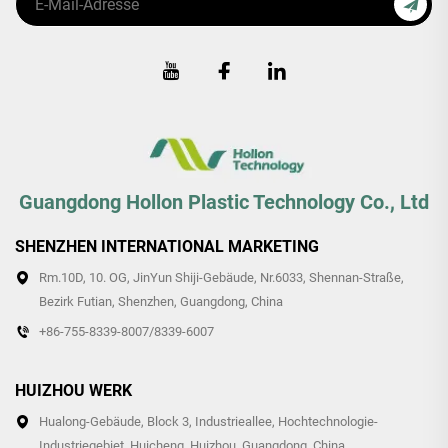
Guangdong Hollon Plastic Technology Co., Ltd
SHENZHEN INTERNATIONAL MARKETING
Rm.10D, 10. OG, JinYun Shiji-Gebäude, Nr.6033, Shennan-Straße,
Bezirk Futian, Shenzhen, Guangdong, China
+86-755-8339-8007/8339-6007
HUIZHOU WERK
Hualong-Gebäude, Block 3, Industrieallee, Hochtechnologie-
Industriegebiet, Huicheng, Huizhou, Guangdong, China