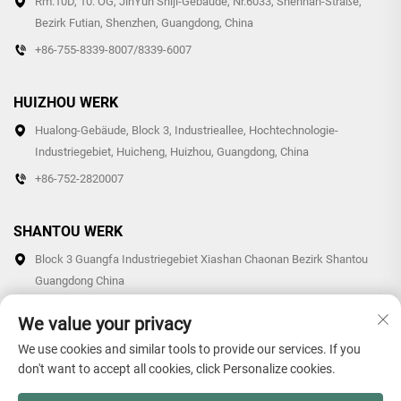
Rm.10D, 10. OG, JinYun Shiji-Gebäude, Nr.6033, Shennan-Straße,
Bezirk Futian, Shenzhen, Guangdong, China
+86-755-8339-8007/8339-6007
HUIZHOU WERK
Hualong-Gebäude, Block 3, Industrieallee, Hochtechnologie-
Industriegebiet, Huicheng, Huizhou, Guangdong, China
+86-752-2820007
SHANTOU WERK
Block 3 Guangfa Industriegebiet Xiashan Chaonan Bezirk Shantou
Guangdong China
+86-0754-87766007/87769007
We value your privacy
We use cookies and similar tools to provide our services. If you
don't want to accept all cookies, click Personalize cookies.
Copyright © 2025 Guangdong Hollon Plastic Technology Co., Ltd.