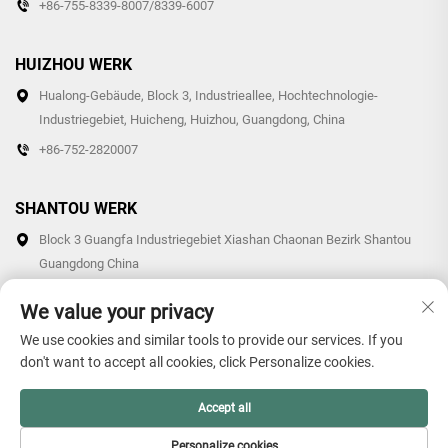
+86-755-8339-8007/8339-6007
HUIZHOU WERK
Hualong-Gebäude, Block 3, Industrieallee, Hochtechnologie-
Industriegebiet, Huicheng, Huizhou, Guangdong, China
+86-752-2820007
SHANTOU WERK
Block 3 Guangfa Industriegebiet Xiashan Chaonan Bezirk Shantou
Guangdong China
+86-0754-87766007/87769007
We value your privacy
We use cookies and similar tools to provide our services. If you
don't want to accept all cookies, click Personalize cookies.
Copyright © 2025 Guangdong Hollon Plastic Technology Co., Ltd.
Accept all
Alle Rechte vorbehalten. -
Privacy Policy
Personalize cookies