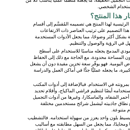
لتجميل الخفيفة، ما يجعله منظِّمًا عمليًّا يناسب كلًّا من
استخدام الشخصي.
الرئيسية لهذا المنتج هي تصميمه المُقسَّم إلى أقسام
ذا التصميم على ترتيب العناصر ذات الارتفاعات
ة بشكل أكثر وضوحًا، مما يجعل الأدوات المستخدمة
 في الرؤية والوصول والتنظيم.
مودي المدمج يجعله مناسبًا للاستخدام على أسطح
ن المساحة محدودة، مع الحاجة مع ذلك إلى الحفاظ
ض اليومية. فهو يوفّر سعة تخزين مفيدة دون أن يشغل
ة، ما يجعله عمليًّا جدًّا في أماكن العمل والدراسة
ج بمرونته في الاستخدام. فبالإضافة إلى أدوات المكتب
تخدامه أيضًا لتنظيم فراشي الماكياج، وأقلام تحديد
أحمر الشفاه، والماسكارا، وغيرها من أدوات التجميل
ع نطاق جاذبيته ليشمل شرائح مستخدمين مختلفة
 متنوعة.
بسيط بلون واحد يعزز من سهولة استخدامه. فالتشطيب
ًا ومحايدًا، مما يجعل من السهل مطابقته مع أساليب