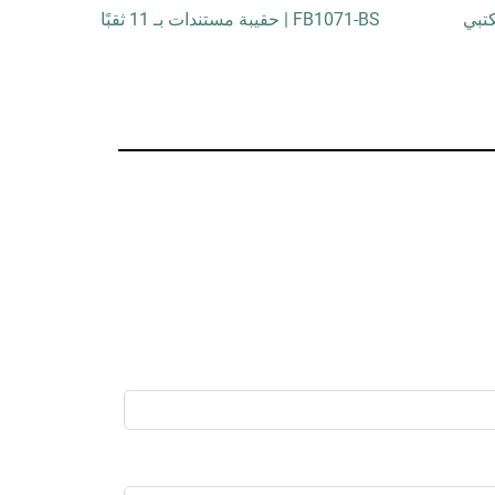
FB1071-BS | حقيبة مستندات بـ 11 ثقبًا
1413-V