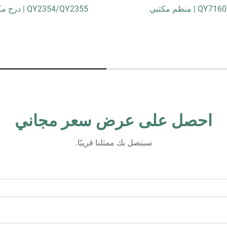
QY71 | منظم مكتبي
QY2354/QY2355 | درج مكتبي
احصل على عرض سعر مجاني
سيتصل بك ممثلنا قريبًا.