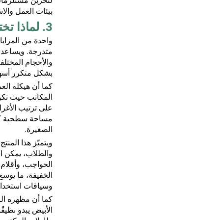
لتخزين مستلزمات ا
بيئات العمل وال
3. لماذا تختار هذا المنتج؟
واحدة من المزايا 
متدرجة. ويساعد ه
والأحجام المختلف
بشكل متكرر أسهل
كما أن هيكله الع
المكاتب حيث تكو
على ترتيب الأغرا
مساحة سطحية كبير
الصغيرة.
ويتميّز هذا المنت
والطلاب، يمكن اس
الحواجب، وأقلام 
الخفيفة، ما يوس
وسياقات استخدام
كما أن مظهره ال
الأبيض يبدو نظيف