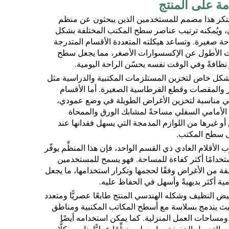
مبتكر هذا مصمم للمستخدمين الذين يبحثون عن منظم
 ويُمكنه ترتيب عناصر سطح المكتب المختلفة بشكل
صغيرة. وتساعد هيكلته المتعددة الأقسام المتدرجة
 الأطول عن الإكسسوارات الأصغر، مما يجعل سطح
 نظافةً وفي الوقت نفسه يحسّن الراحة اليومية.
 بشكل خاص لتخزين المستلزمات المكتبية والدراسية مثل
ر والمقصات وقطع القرطاسية الصغيرة. أما الأقسام
فهي مناسبة لتخزين الأغراض الطويلة في وضع عمودي،
م الأمامي السفلي مساحةً لمشابك الورق والممحاة
و غيرها من اللوازم المدمجة التي يسهل فقدانها عند
لى سطح المكتب.
 الأقلام العادي ذي القسم الواحد، فإن هذا المنظِّم يوفّر
تخدامًا أكثر كفاءة للمساحة. فهو يسمح للمستخدمين
لفة من الأغراض وفقًا لحجمها وتكرار استخدامها، ما يجعل
مية أكثر بديهيةً وأسهل في الحفاظ عليه.
يض النظيف وشكله الهندسي المنتج طابعًا عصريًّا ومتعدد
يث يندمج بسلاسة مع أسطح المكاتب المكتبية ومناطق
 ومساحات العمل المنزلية. كما يمكن استخدامه أيضًا