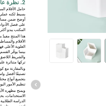
2. نظرة عامة على المنتج
حامل الأقلام ال
بسيط لكنه عملي،
أوضح ضمن مساحة 
على فصل الأدوات
المكتب يبدو أكثر
هذا المنتج مفيدٌ
الأقلام والمساط
العلوية الأعلى 
بينما يوفّر القس
والشريط اللاصق أ
تركها متناثرة ع
وبالمقارنة مع كوب
تصنيفًا أفضل واس
بتجميع أنواع مخت
تنظيم الأمور اليو
ويمنح مظهره الأب
الاستخدامات، بح
الدراسة الطلابية