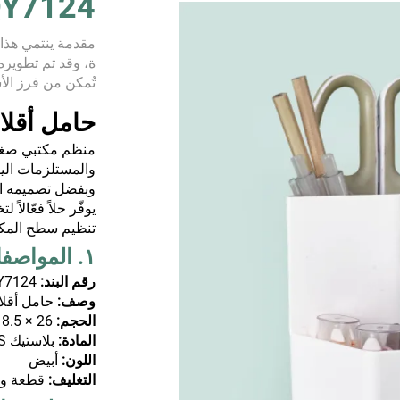
QY7124 | حامل أقلام م
مقدمة ينتمي هذا 
ة، وقد تم تطويره 
تُمكن من فرز ال
لى سطح المكتب. 
حامل أقلا
منظم مكتبي صغير
والمستلزمات الي
وبفضل تصميمه ا
يوفّر حلاً فعّالا
تنظيم سطح الم
١. المواصفات
رقم البند:
Y7124
وصف:
حامل أقلا
الحجم:
26 × 18.5 × 15 سم
المادة:
بلاستيك ABS
اللون:
أبيض
التغليف:
قطعة وا