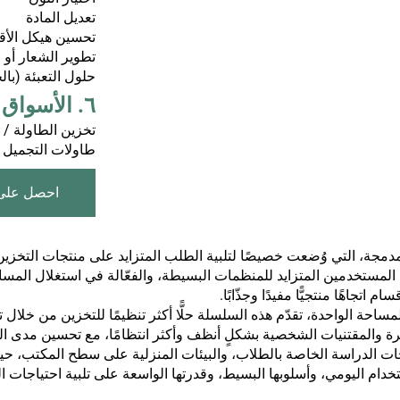
تعديل المادة
تحسين هيكل الأق
تطوير الشعار أو 
حلول التعبئة (بال
٦. الأسواق المستهدفة
تخزين الطاولة / 
طاولات التجميل / 
احصل على
لمدمجة، التي وُضعت خصيصًا لتلبية الطلب المتزايد على منتجات التخزين
تخدمين المتزايد للمنظمات البسيطة، والفعّالة في استغلال المساحة
جاهًا منتجيًّا مفيدًا وجذّابًا.
 المساحة الواحدة، تقدّم هذه السلسلة حلًّا أكثر تنظيمًا للتخزين من خ
ة والمقتنيات الشخصية بشكلٍ أنظف وأكثر انتظامًا، مع تحسين مدى الرؤ
لدراسة الخاصة بالطلاب، والبيئات المنزلية على سطح المكتب، حيث يُع
تخدام اليومي، وأسلوبها البسيط، وقدرتها الواسعة على تلبية احتياجات ا