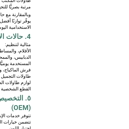
طاولات المكتب ال
مرتبة بصريًّا للتج
وبالمقارنة مع حا
يوفّر توازنًا أفض
الاستخدامية اليوم
4. حالات الاستخدام
مثالية لتنظيم:
الأقلام، والمساط
الدبابيس، والمم
المستخدمة يوميًّ
فرش الماكياج، وأ
طاولات التجميل
لوازم طاولات الطل
القطع الشخصية ا
٥. التخصي
(OEM)
تتوفر خدمات الإنتاج حسب ا
تتضمن خيارات ا
اختيار اللون