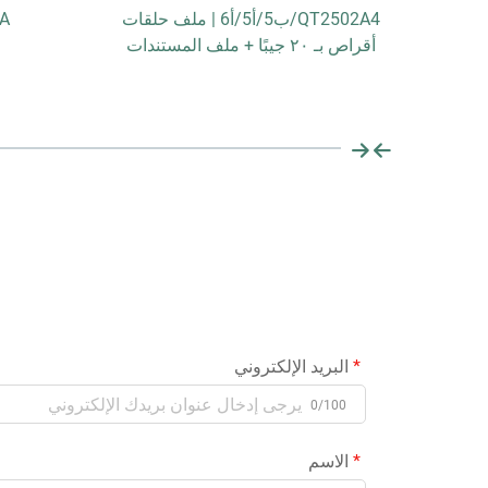
EH30
QT2502A4/ب5/أ5/أ6 | ملف حلقات
60A
GY، 
أقراص بـ ٢٠ جيبًا + ملف المستندات
البريد الإلكتروني
0/100
الاسم