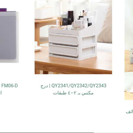
QY2341/QY2342/QY2343 | درج
FM06-D | منظِّم ملفات معلَ
مكتبي بـ ٢–٤ طبقات
الطبقات بـ ٦ جيوب