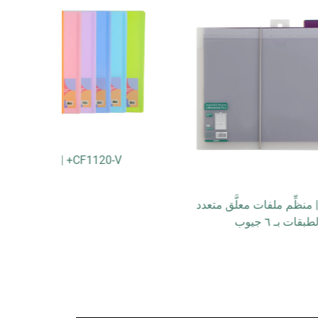
CF1120-V+ | كتاب عرض
ّق متعدد
V