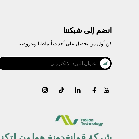
انضم إلى شبكتنا
كن أول من يحصل على أحدث أنماطنا وعروضنا.
شركة قوانغدونغ هولون لتكنو