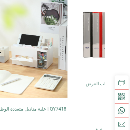
QY7418 | علبة مناديل متعددة الوظائف