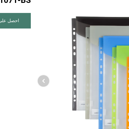
FB1071-BS | حقيبة مستندات بـ
احصل على