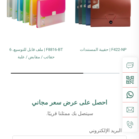
F422-NP | حقيبة المستندات
F8816-BT | ملف قابل للتوسيع، 6
حقائب / مقابض / علبة
احصل على عرض سعر مجاني
سيتصل بك ممثلنا قريبًا.
البريد الإلكتروني