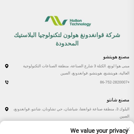
شركة قوانغدونغ هولون لتكنولوجيا البلاستيك
المحدودة
مصنع هويتشو
مبنى هوا لونغ، الكتلة 3 شارع الصناعة، منطقة الصناعات التكنولوجية
العالية، هويتشنغ، هويتشو، قوانغدونغ، الصين
+86-752-2820007
مصنع شانتو
البلوك 3، منطقة صناعة غوانغفا، شياشان، حي تشاونان، شانتو، قوانغدونغ،
الصين
+86-0754-87766007/87769007
We value your privacy