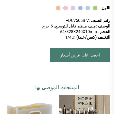
اللون
:
رقم الصنف
:DC7506B-V+
الوصف
:ملف منظم قابل للتوسيع، 6 حزم
الحجم
: A4/328X240X10mm
التغليف (كيس/علبة)
:1/4O
احصل على عرض أسعار
المنتجات الموصى بها