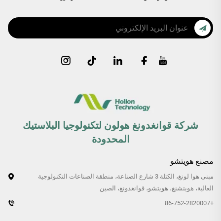
شركة قوانغدونغ هولون لتكنولوجيا البلاستيك
المحدودة
مصنع هويتشو
مبنى هوا لونغ، الكتلة 3 شارع الصناعة، منطقة الصناعات التكنولوجية
العالية، هويتشنغ، هويتشو، قوانغدونغ، الصين
+86-752-2820007