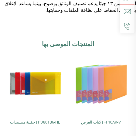
المكوَّن من ١٣ جيبًا يدعم تصنيف الوثائق بوضوح، بينما يساعد الإغلاق
بالزر في الحفاظ على نظافة الملفات وحمايتها.
المنتجات الموصى بها
F10AK-V+ | كتاب العرض
PD801B6-HE | حقيبة مستندات