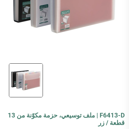
F6413-D | ملف توسيعي، حزمة مكوّنة من 13
قطعة / زر