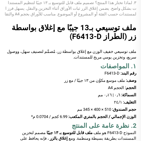
٣. لماذا تختار هذا المنتج؟ تصميم ملف قابل للتوسيع بـ ١٣ جيبًا لتنظيم المستندا
ت بشكل واضح. يضمن إغلاق الزر ثبات الأوراق أثناء التخزين والنقل. يسهل فرز ا
لمستندات حسب الفئة أو المشروع أو الموضوع. مناسب للأوراق بحجم A4 والتقا
رير وغيرها...
ملف توسيعي بـ13 جيبًا مع إغلاق بواسطة
زر (الطراز F6413-D)
ملف توسيعي خفيف الوزن مع إغلاق بواسطة زر، مُصمَّم لتصنيف سهل، ووصول
سريع، وتخزين يومي مريح للمستندات.
١. المواصفات
رقم البند:
F6413-D
وصف:
ملف موسع مكوَّن من ١٣ جيبًا / مع زر
الحجم:
الحجم A4
السماكة:
٠٫٦ | ٠٫١٦ مم
التغليف:
١‏/٢٤
حجم الصندوق:
510 × 400 × 345 مم
الوزن الإجمالي / الحجم بالمتري المكعب:
6.99 كجم / 0.0704 م³
2. نظرة عامة على المنتج
النموذج F6413-D هو ملف
ملف قابل للتوسيع بـ ١٣ جيبًا
مصمم لتخزين
المستندات بطريقة بسيطة ومنظمة. ومع
إغلاق بالزر
، فإنه يحافظ على