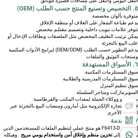
النقل اليومي والنقل على مسافات قصيرة للوثائق
٥. التخصيص وتصنيع المنتج حسب الطلب (OEM)
متوفرة بألوان مخصصة
يدعم طباعة الشعار على الغلاف أو منطقة الإغلاق
تتوفر علامات تبويب داخلية وتصميم مقسّم مخصص
يمكن ترتيب التغليف المخصص مثل الملصقات وبطاقات الإدخال أو
علب البيع بالتجزئة
يدعم التطوير حسب الطلب (OEM/ODM) لبرامج الأدوات المكتبية
ومنتجات التوثيق والملفات
٦. الأسواق المستهدفة
سوق المستلزمات المكتبية
سوق المستلزمات المدرسية والطلابية
سوق تنظيم المنزل
السوبرماركت ومتاجر السلسلة
مستوردو ووكلاء الجملة لمعدات المكتب والقرطاسية
قنوات التجارة الإلكترونية مثل أمازون ومنصات البيع بالتجزئة عبر
الإنترنت الأخرى
٧. المقدمة
إن طراز F6413-D هو منتج عملي لتنظيم الملفات للمستخدمين الذين
يحتاجون إلى
تخزين منظم وإغلاق آمن واستخدام يومي مريح
. وهيكله