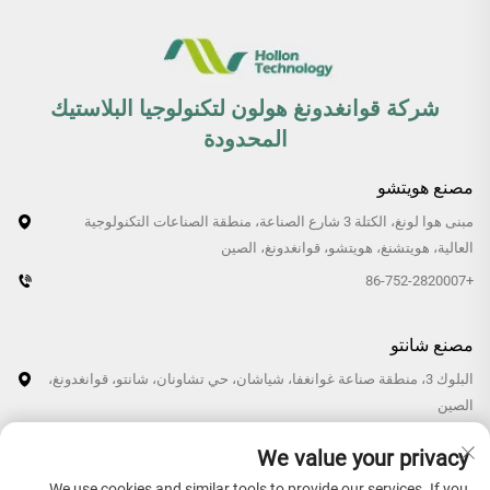
شركة قوانغدونغ هولون لتكنولوجيا البلاستيك
المحدودة
مصنع هويتشو
مبنى هوا لونغ، الكتلة 3 شارع الصناعة، منطقة الصناعات التكنولوجية
العالية، هويتشنغ، هويتشو، قوانغدونغ، الصين
+86-752-2820007
مصنع شانتو
البلوك 3، منطقة صناعة غوانغفا، شياشان، حي تشاونان، شانتو، قوانغدونغ،
الصين
+86-0754-87766007/87769007
We value your privacy
We use cookies and similar tools to provide our services. If you