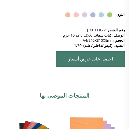
اللون
:
رقم العنصر
:CF1110-V+|
الوصف
:كتاب شفاف بغلاف ناعم 10 حزم
الحجم
:A4/240X310X5mm
التغليف (كيس/داخلي/علبة)
:1/60
احصل على عرض أسعار
المنتجات الموصى بها